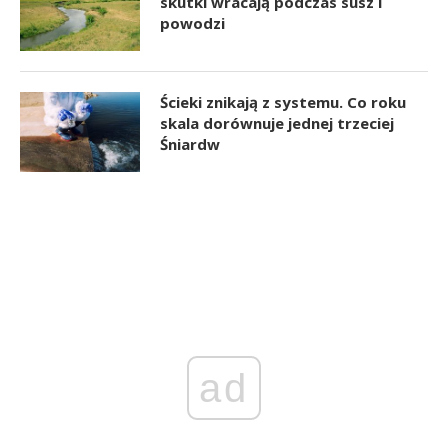
skutki wracają podczas susz i
powodzi
Ścieki znikają z systemu. Co roku
skala dorównuje jednej trzeciej
Śniardw
ad