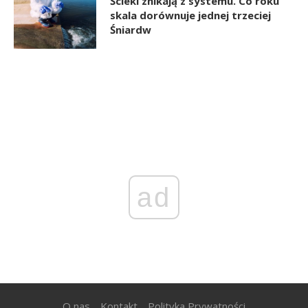
Ścieki znikają z systemu. Co roku
skala dorównuje jednej trzeciej
Śniardw
ad
O nas
Kontakt
Polityka Prywatności