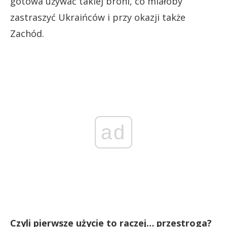
gotowa używać takiej broni, co miałoby
zastraszyć Ukraińców i przy okazji także
Zachód.
ad
Czyli pierwsze użycie to raczej… przestroga?