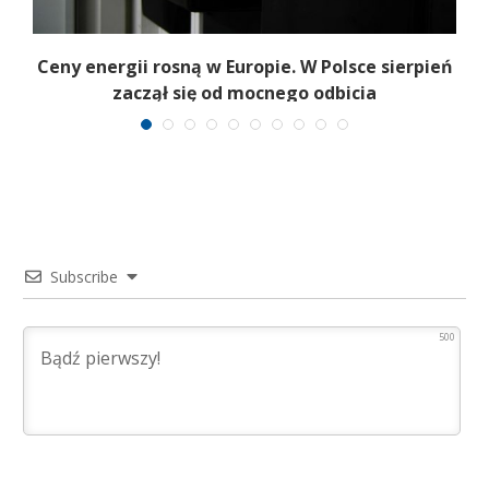
Ceny energii rosną w Europie. W Polsce sierpień
K
zaczął się od mocnego odbicia
Subscribe
500