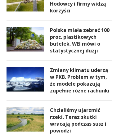
Hodowcy i firmy widzą
korzyści
Polska miała zebrać 100
proc. plastikowych
butelek. WEI mówi o
statystycznej iluzji
Zmiany klimatu uderzą
w PKB. Problem w tym,
że modele pokazują
zupełnie różne rachunki
Chcieliśmy ujarzmić
rzeki. Teraz skutki
wracają podczas susz i
powodzi