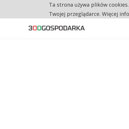
Ta strona używa plików cookies
TYLKO U NAS
RESTRYKCJE CHIN UDERZAJĄ W EUROPEJSKI
Twojej przeglądarce. Więcej inf