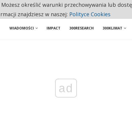
. Możesz określić warunki przechowywania lub dost
 PRZEMYSŁ. NA LIŚCIE SĄ DWA PODMIOTY Z POLSKI
ormacji znajdziesz w naszej:
Polityce Cookies
WIADOMOŚCI
IMPACT
300RESEARCH
300KLIMAT
ad