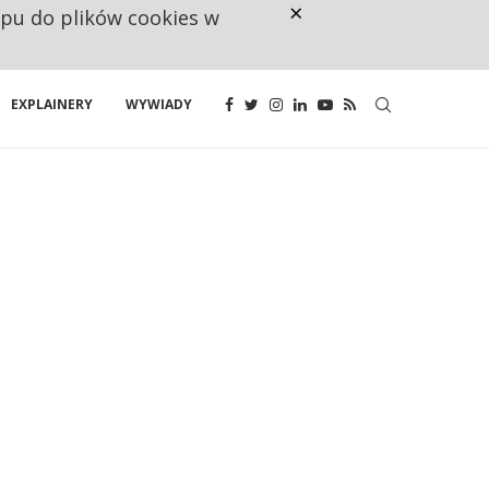
×
ępu do plików cookies w
CO TRZECIĄ ZŁOTÓWKĘ Z EMER
EXPLAINERY
WYWIADY