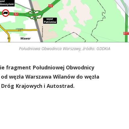
Południowa Obwodnica Warszawy, źródło: GDDKiA
anie fragment Południowej Obwodnicy
2 od węzła Warszawa Wilanów do węzła
 Dróg Krajowych i Autostrad.