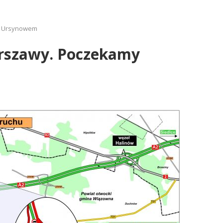
od Ursynowem
arszawy. Poczekamy