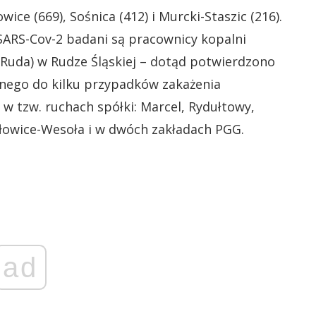
ice (669), Sośnica (412) i Murcki-Staszic (216).
ARS-Cov-2 badani są pracownicy kopalni
i Ruda) w Rudze Śląskiej – dotąd potwierdzono
nego do kilku przypadków zakażenia
w tzw. ruchach spółki: Marcel, Rydułtowy,
łowice-Wesoła i w dwóch zakładach PGG.
ad