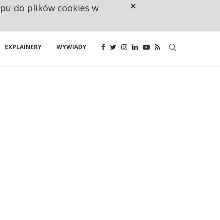
×
ępu do plików cookies w
CO TRZECIĄ ZŁOTÓWKĘ Z EMER
EXPLAINERY
WYWIADY