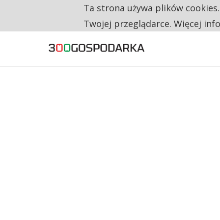
Ta strona używa plików cookies
TYLKO U NAS
RESTRYKCJE CHIN UDERZAJĄ W EUROPEJSKI
Twojej przeglądarce. Więcej inf