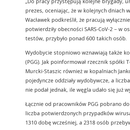
„Do pracy przystępują kolejne brygady, 
prezes, oceniając, że w kolejnych dniach
Wacławek podkreślił, że pracują wyłączni
potwierdziły obecności SARS-CoV-2 – w o
testów, przybyło ponad 600 takich osób.
Wydobycie stopniowo wznawiają także kop
(PGG). Jak poinformował rzecznik spółki 
Murcki-Staszic również w kopalniach Jank
pojedyncze oddziały wydobywcze, a liczba
nie podał jednak, ile węgla udało się już 
Łącznie od pracowników PGG pobrano do 
liczba potwierdzonych przypadków wirus
1310 dobę wcześniej, a 2318 osób przeby