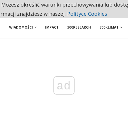
. Możesz określić warunki przechowywania lub dost
 PRZEMYSŁ. NA LIŚCIE SĄ DWA PODMIOTY Z POLSKI
ormacji znajdziesz w naszej:
Polityce Cookies
WIADOMOŚCI
IMPACT
300RESEARCH
300KLIMAT
ad