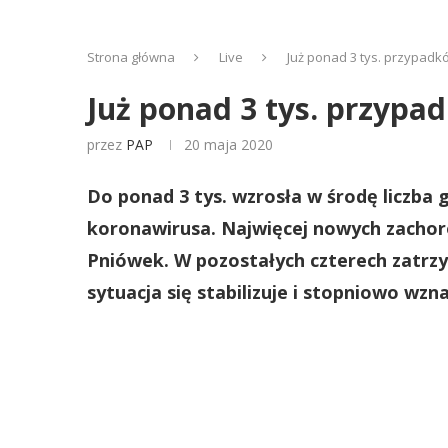
Strona główna
Live
Już ponad 3 tys. przypad
Już ponad 3 tys. przyp
przez
PAP
20 maja 2020
Do ponad 3 tys. wzrosła w środę liczba
koronawirusa. Najwięcej nowych zacho
Pniówek. W pozostałych czterech zatr
sytuacja się stabilizuje i stopniowo wzn