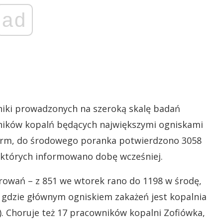
ad
niki prowadzonych na szeroką skalę badań
ików kopalń będących największymi ogniskami
 firm, do środowego poranka potwierdzono 3058
których informowano dobę wcześniej.
owań – z 851 we wtorek rano do 1198 w środę,
, gdzie głównym ogniskiem zakażeń jest kopalnia
. Choruje też 17 pracowników kopalni Zofiówka,