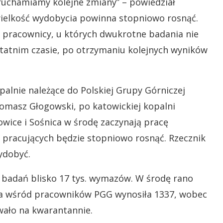
uruchamiamy kolejne zmiany” – powiedział
 wielkość wydobycia powinna stopniowo rosnąć.
e pracownicy, u których dwukrotne badania nie
statnim czasie, po otrzymaniu kolejnych wyników
alnie należące do Polskiej Grupy Górniczej
Tomasz Głogowski, po katowickiej kopalni
owice i Sośnica w środę zaczynają pracę
 pracujących będzie stopniowo rosnąć. Rzecznik
wydobyć.
badań blisko 17 tys. wymazów. W środę rano
a wśród pracowników PGG wynosiła 1337, wobec
wało na kwarantannie.