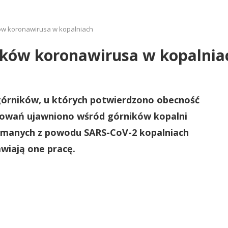
ków koronawirusa w kopalniach
adków koronawirusa w kopalnia
 górników, u których potwierdzono obecność
rowań ujawniono wśród górników kopalni
zymanych z powodu SARS-CoV-2 kopalniach
awiają one pracę.