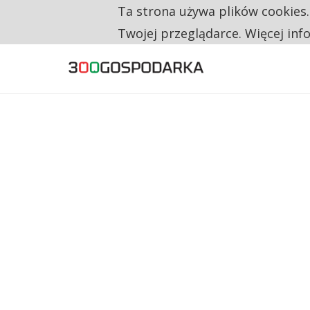
Ta strona używa plików cookies
TYLKO U NAS
CO TRZECIĄ ZŁOTÓWKĘ Z EMERYTURY SE
Twojej przeglądarce. Więcej inf