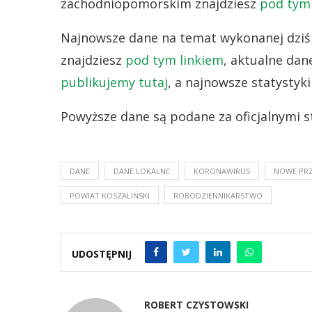
zachodniopomorskim znajdziesz
pod tym
Najnowsze dane na temat wykonanej dziś 
znajdziesz
pod tym linkiem
, aktualne dan
publikujemy tutaj
, a najnowsze statystyk
Powyższe dane są podane za oficjalnymi s
DANE
DANE LOKALNE
KORONAWIRUS
NOWE PR
POWIAT KOSZALIŃSKI
ROBODZIENNIKARSTWO
UDOSTĘPNIJ
ROBERT CZYSTOWSKI