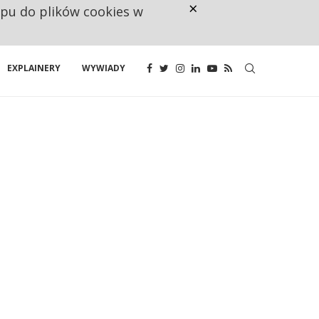
×
ępu do plików cookies w
NA JEDEN WAKAT PRZYPADAJĄ 
EXPLAINERY
WYWIADY