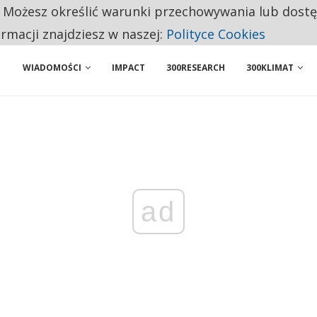
. Możesz określić warunki przechowywania lub dost
NIORZY PRZEZNACZAJĄ NA PODSTAWOWE ZAKUPY
ormacji znajdziesz w naszej:
Polityce Cookies
WIADOMOŚCI
IMPACT
300RESEARCH
300KLIMAT
ad