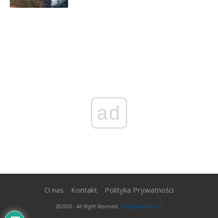
ad
O nas
Kontakt
Polityka Prywatności
@2020 - All Right Reserved.
300gospodarka.pl