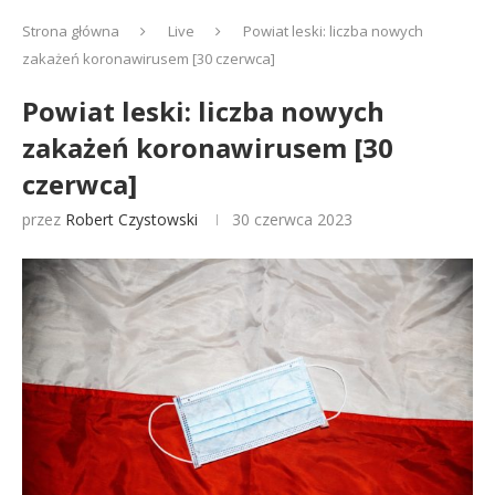
Strona główna
Live
Powiat leski: liczba nowych
zakażeń koronawirusem [30 czerwca]
Powiat leski: liczba nowych
zakażeń koronawirusem [30
czerwca]
przez
Robert Czystowski
30 czerwca 2023