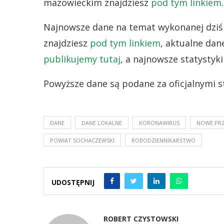
mazowieckim znajdziesz
pod tym linkiem
.
Najnowsze dane na temat wykonanej dziś 
znajdziesz
pod tym linkiem
, aktualne dan
publikujemy tutaj
, a najnowsze statystyk
Powyższe dane są podane za oficjalnymi s
DANE
DANE LOKALNE
KORONAWIRUS
NOWE PR
POWIAT SOCHACZEWSKI
ROBODZIENNIKARSTWO
UDOSTĘPNIJ
ROBERT CZYSTOWSKI