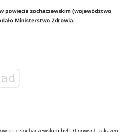
 w powiecie sochaczewskim (województwo
odało Ministerstwo Zdrowia.
ad
 powiecie sochaczewskim było 0 nowych zakażeń