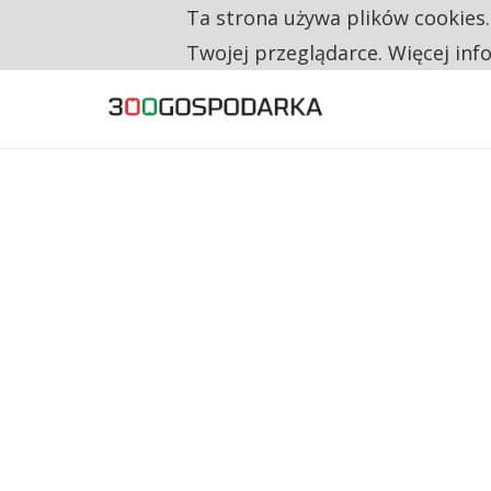
Ta strona używa plików cookies
TYLKO U NAS
RESTRYKCJE CHIN UDERZAJĄ W EUROPEJSKI
Twojej przeglądarce. Więcej inf