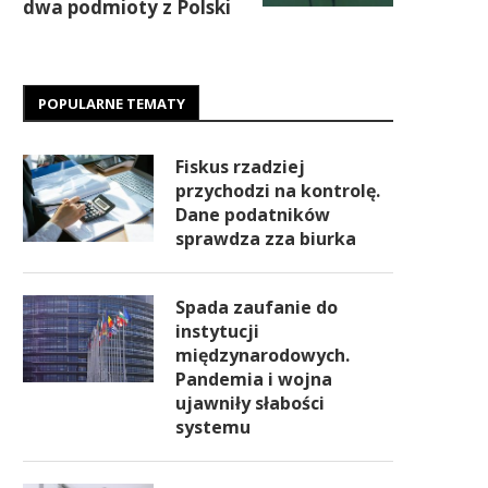
dwa podmioty z Polski
POPULARNE TEMATY
Fiskus rzadziej
przychodzi na kontrolę.
Dane podatników
sprawdza zza biurka
Spada zaufanie do
instytucji
międzynarodowych.
Pandemia i wojna
ujawniły słabości
systemu