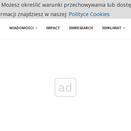
. Możesz określić warunki przechowywania lub dost
 PRZEMYSŁ. NA LIŚCIE SĄ DWA PODMIOTY Z POLSKI
ormacji znajdziesz w naszej:
Polityce Cookies
WIADOMOŚCI
IMPACT
300RESEARCH
300KLIMAT
ad