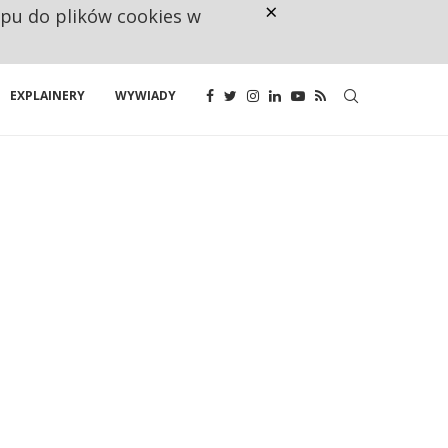
×
ępu do plików cookies w
CO TRZECIĄ ZŁOTÓWKĘ Z EMER
EXPLAINERY
WYWIADY