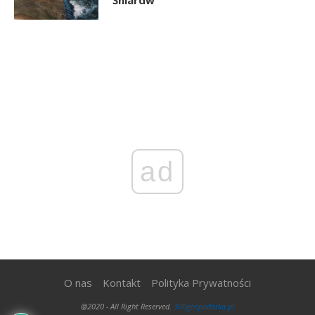
ad
O nas
Kontakt
Polityka Prywatności
@2020 - All Right Reserved.
300gospodarka.pl