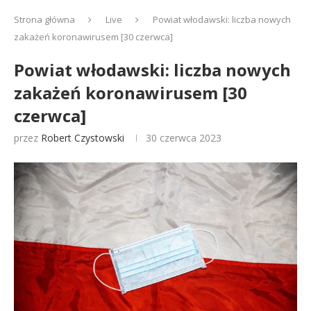
Strona główna
Live
Powiat włodawski: liczba nowych
zakażeń koronawirusem [30 czerwca]
Powiat włodawski: liczba nowych
zakażeń koronawirusem [30
czerwca]
przez
Robert Czystowski
30 czerwca 2023