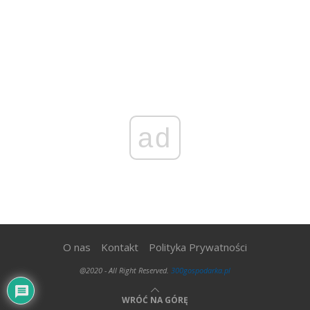
ad
O nas
Kontakt
Polityka Prywatności
@2020 - All Right Reserved.
300gospodarka.pl
WRÓĆ NA GÓRĘ