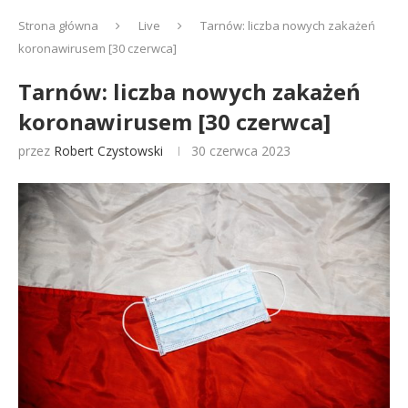
Strona główna
Live
Tarnów: liczba nowych zakażeń
koronawirusem [30 czerwca]
Tarnów: liczba nowych zakażeń
koronawirusem [30 czerwca]
przez
Robert Czystowski
30 czerwca 2023