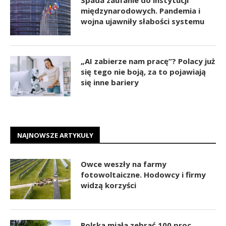
międzynarodowych. Pandemia i
wojna ujawniły słabości systemu
„AI zabierze nam pracę”? Polacy już
się tego nie boją, za to pojawiają
się inne bariery
NAJNOWSZE ARTYKUŁY
Owce weszły na farmy
fotowoltaiczne. Hodowcy i firmy
widzą korzyści
Polska miała zebrać 100 proc.