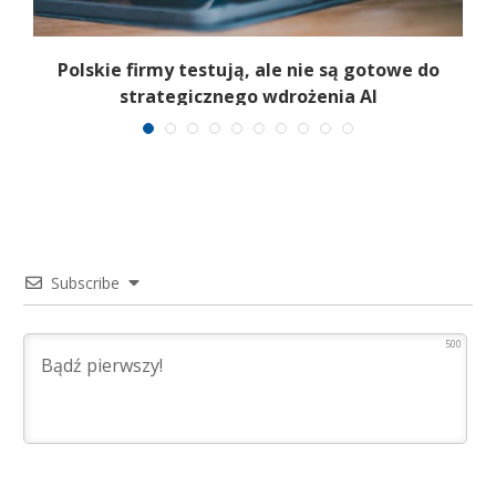
gi
Polskie firmy testują, ale nie są gotowe do
strategicznego wdrożenia AI
N
Subscribe
500