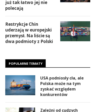
już tak łatwo jej nie
polecają
Restrykcje Chin
uderzają w europejski
przemysł. Na liście są
dwa podmioty z Polski
POPULARNE TEMATY
USA podniosły cła, ale
Polska może na tym
zyskać względem
konkurentów
Zależni od cudzych