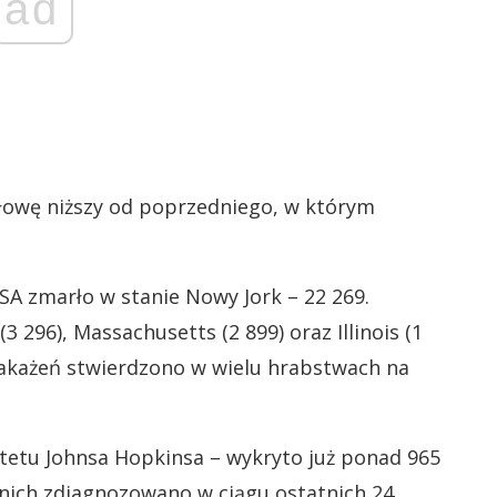
ad
ołowę niższy od poprzedniego, w którym
A zmarło w stanie Nowy Jork – 22 269.
3 296), Massachusetts (2 899) oraz Illinois (1
zakażeń stwierdzono w wielu hrabstwach na
tetu Johnsa Hopkinsa – wykryto już ponad 965
z nich zdiagnozowano w ciągu ostatnich 24