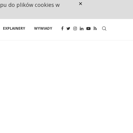
×
ępu do plików cookies w
CO TRZECIĄ ZŁOTÓWKĘ Z EMER
EXPLAINERY
WYWIADY