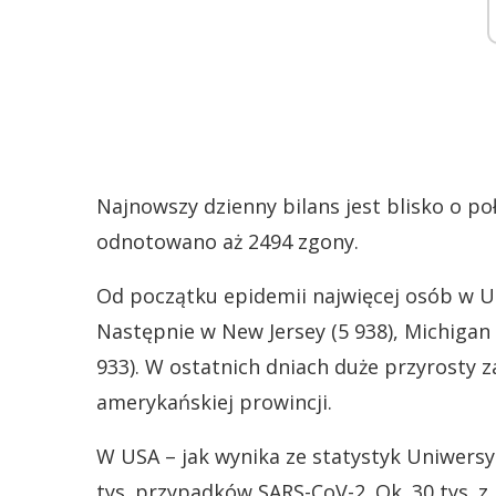
Najnowszy dzienny bilans jest blisko o p
odnotowano aż 2494 zgony.
Od początku epidemii najwięcej osób w US
Następnie w New Jersey (5 938), Michigan (
933). W ostatnich dniach duże przyrosty 
amerykańskiej prowincji.
W USA – jak wynika ze statystyk Uniwersy
tys. przypadków SARS-CoV-2. Ok. 30 tys. 