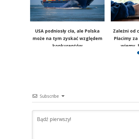
nstytucji
USA podniosły cła, ale Polska
Zależni od 
andemia i
może na tym zyskać względem
Płacimy za 
ci systemu
konkurentów
wiemy, k
Subscribe