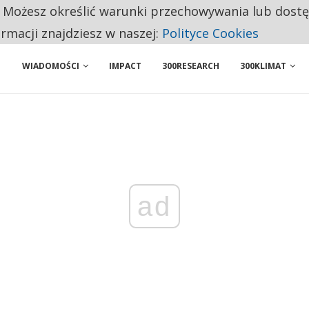
. Możesz określić warunki przechowywania lub dost
 PRZEMYSŁ. NA LIŚCIE SĄ DWA PODMIOTY Z POLSKI
ormacji znajdziesz w naszej:
Polityce Cookies
WIADOMOŚCI
IMPACT
300RESEARCH
300KLIMAT
ad