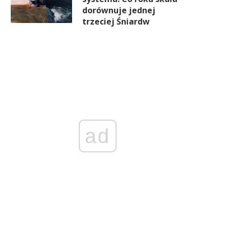
dorównuje jednej
trzeciej Śniardw
ad