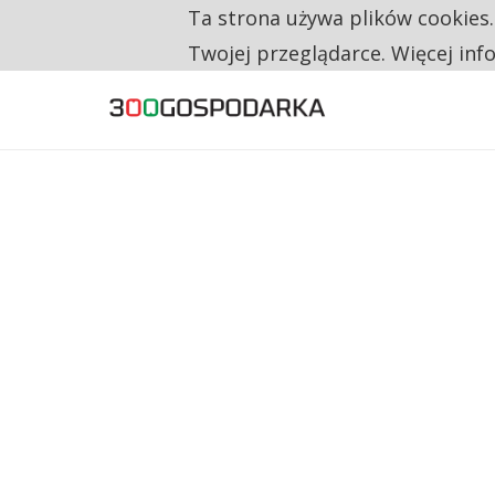
Ta strona używa plików cookies
TYLKO U NAS
RESTRYKCJE CHIN UDERZAJĄ W EUROPEJSKI
Twojej przeglądarce. Więcej inf