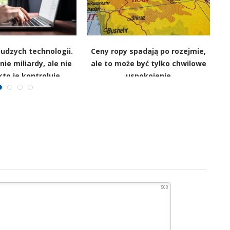
cudzych technologii.
Ceny ropy spadają po rozejmie,
nie miliardy, ale nie
ale to może być tylko chwilowe
W
to je kontroluje
uspokojenie
500