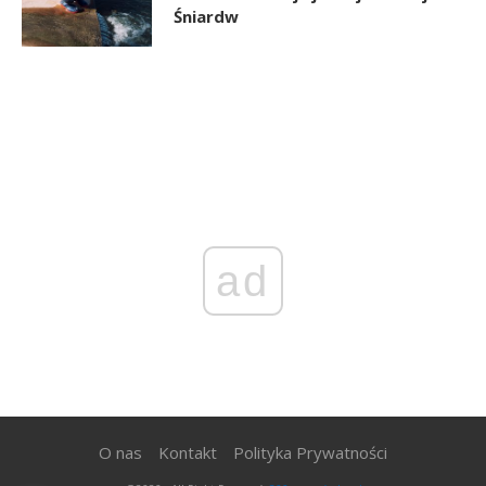
Śniardw
ad
O nas
Kontakt
Polityka Prywatności