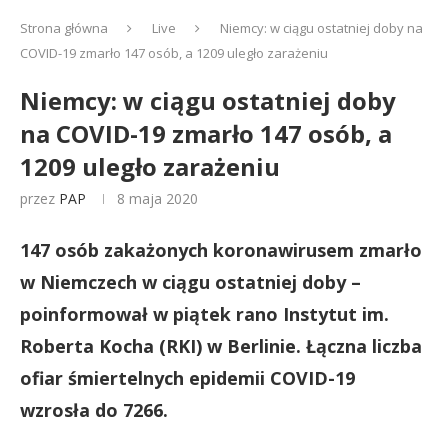
Strona główna
Live
Niemcy: w ciągu ostatniej doby na
COVID-19 zmarło 147 osób, a 1209 uległo zarażeniu
Niemcy: w ciągu ostatniej doby
na COVID-19 zmarło 147 osób, a
1209 uległo zarażeniu
przez
PAP
8 maja 2020
147 osób zakażonych koronawirusem zmarło
w Niemczech w ciągu ostatniej doby –
poinformował w piątek rano Instytut im.
Roberta Kocha (RKI) w Berlinie. Łączna liczba
ofiar śmiertelnych epidemii COVID-19
wzrosła do 7266.