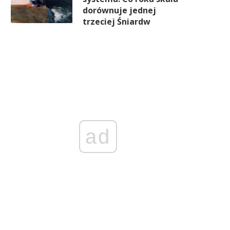
dorównuje jednej
trzeciej Śniardw
Mniej sygnałów o giełdowych
Koniec z opłatą po fakcie. 
dużyciach. Ale eksperci studzą
chce zmienić zasady
optymizm
postępowań przed KNF
ad