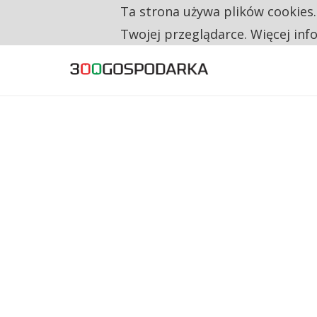
Ta strona używa plików cookies
TYLKO U NAS
RESTRYKCJE CHIN UDERZAJĄ W EUROPEJSKI
Twojej przeglądarce. Więcej inf