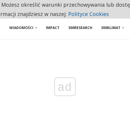
. Możesz określić warunki przechowywania lub dost
 PRZEMYSŁ. NA LIŚCIE SĄ DWA PODMIOTY Z POLSKI
ormacji znajdziesz w naszej:
Polityce Cookies
WIADOMOŚCI
IMPACT
300RESEARCH
300KLIMAT
ad