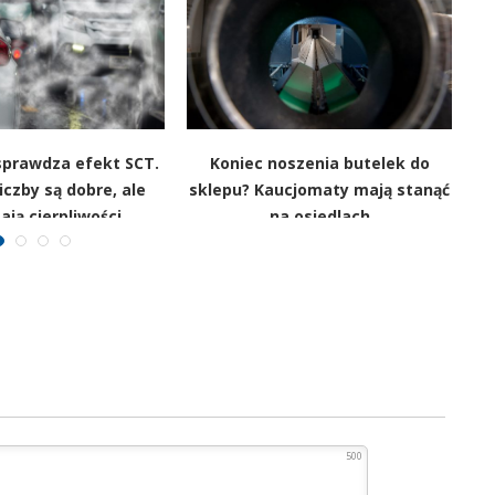
prawdza efekt SCT.
Koniec noszenia butelek do
iczby są dobre, ale
sklepu? Kaucjomaty mają stanąć
na
ją cierpliwości
na osiedlach
500