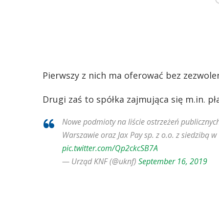
Pierwszy z nich ma oferować bez zezwole
Drugi zaś to spółka zajmująca się m.in. p
Nowe podmioty na liście ostrzeżeń publicznyc
Warszawie oraz Jax Pay sp. z o.o. z siedzibą 
pic.twitter.com/Qp2ckcSB7A
— Urząd KNF (@uknf)
September 16, 2019