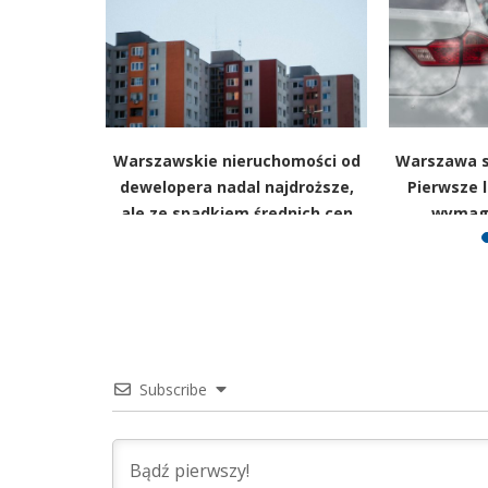
 Najem
Warszawskie nieruchomości od
Warszawa s
chodzi w
dewelopera nadal najdroższe,
Pierwsze l
acji
ale ze spadkiem średnich cen
wymaga
Subscribe