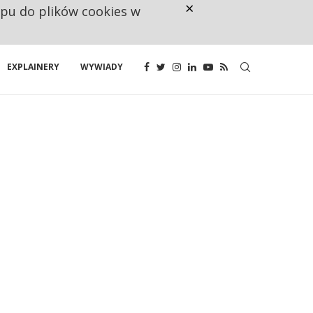
×
ępu do plików cookies w
CO TRZECIĄ ZŁOTÓWKĘ Z EMER
EXPLAINERY
WYWIADY