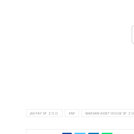
JAX PAY SP. Z O.O.
KNF
WARSAW ASSET HOUSE SP. Z O