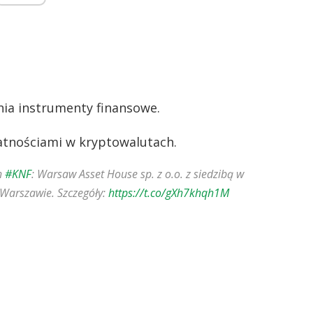
nia instrumenty finansowe.
łatnościami w kryptowalutach.
h
#KNF
: Warsaw Asset House sp. z o.o. z siedzibą w
w Warszawie. Szczegóły:
https://t.co/gXh7khqh1M