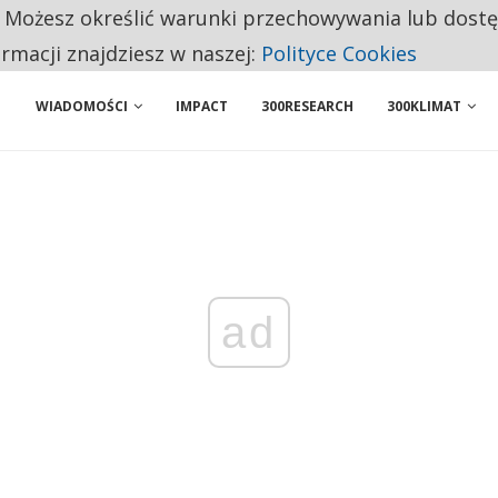
. Możesz określić warunki przechowywania lub dost
NIORZY PRZEZNACZAJĄ NA PODSTAWOWE ZAKUPY
ormacji znajdziesz w naszej:
Polityce Cookies
WIADOMOŚCI
IMPACT
300RESEARCH
300KLIMAT
ad