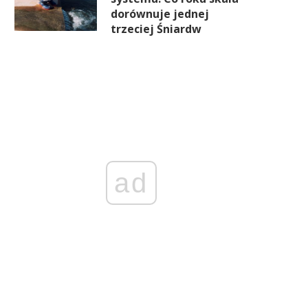
rzed walnym zgromadzeniem
megatransakcji
dorównuje jednej
[AKTUALIZACJA]
trzeciej Śniardw
ad