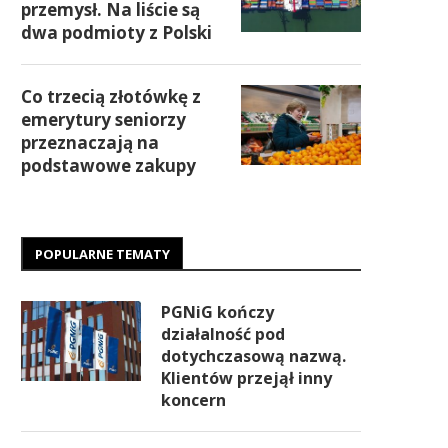
przemysł. Na liście są
dwa podmioty z Polski
Co trzecią złotówkę z
emerytury seniorzy
przeznaczają na
podstawowe zakupy
POPULARNE TEMATY
PGNiG kończy
działalność pod
dotychczasową nazwą.
Klientów przejął inny
koncern