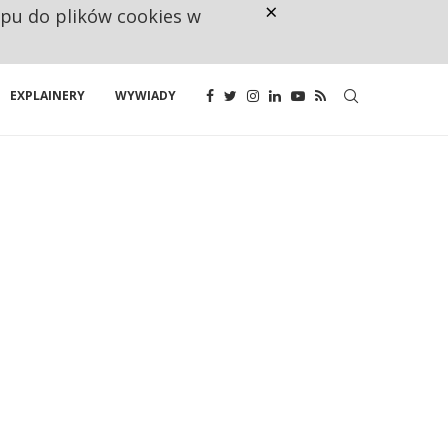
×
ępu do plików cookies w
NA JEDEN WAKAT PRZYPADAJĄ 
EXPLAINERY
WYWIADY