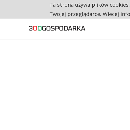
Ta strona używa plików cookies
TYLKO U NAS
CO TRZECIĄ ZŁOTÓWKĘ Z EMERYTURY SE
Twojej przeglądarce. Więcej inf