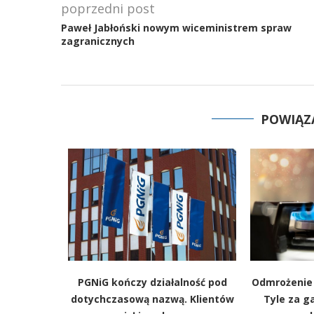
poprzedni post
Paweł Jabłoński nowym wiceministrem spraw
zagranicznych
POWIĄZ
wać więcej
PGNiG kończy działalność pod
Odmrożenie 
PGNiG ma
dotychczasową nazwą. Klientów
Tyle za g