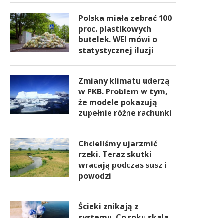
Polska miała zebrać 100
proc. plastikowych
butelek. WEI mówi o
statystycznej iluzji
Zmiany klimatu uderzą
w PKB. Problem w tym,
że modele pokazują
zupełnie różne rachunki
Chcieliśmy ujarzmić
rzeki. Teraz skutki
wracają podczas susz i
powodzi
Rada nadzorcza odwołała
Znaczny spadek wartości fuz
Ścieki znikają z
rezesa Orlenu. Odejdzie dzień
przejęć w Polsce. Zabrak
systemu. Co roku skala