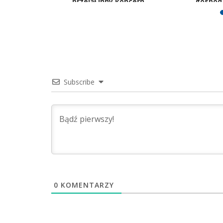
złożach
przejął inny koncern
gospod
Subscribe
0
KOMENTARZY