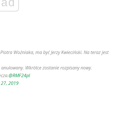
ad
iotra Woźniaka, ma być Jerzy Kwieciński. Na teraz jest
ł anulowany. Wkrótce zostanie rozpisany nowy.
ecza.
@RMF24pl
 27, 2019