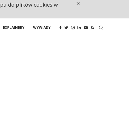
×
ępu do plików cookies w
CO TRZECIĄ ZŁOTÓWKĘ Z EMER
EXPLAINERY
WYWIADY