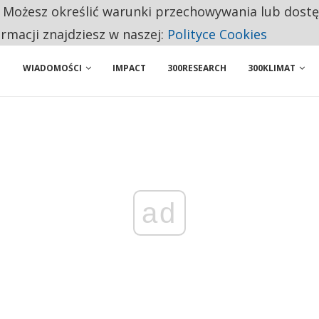
. Możesz określić warunki przechowywania lub dost
 PRZEMYSŁ. NA LIŚCIE SĄ DWA PODMIOTY Z POLSKI
ormacji znajdziesz w naszej:
Polityce Cookies
WIADOMOŚCI
IMPACT
300RESEARCH
300KLIMAT
ad