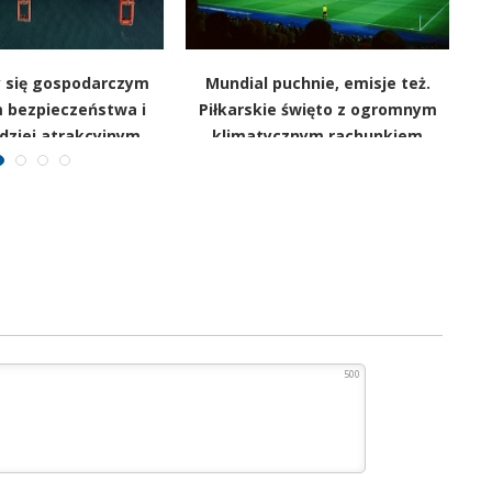
y się gospodarczym
Mundial puchnie, emisje też.
 bezpieczeństwa i
Piłkarskie święto z ogromnym
p
dziej atrakcyjnym
klimatycznym rachunkiem
celem
500