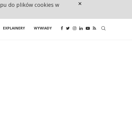
×
ępu do plików cookies w
CO TRZECIĄ ZŁOTÓWKĘ Z EMER
EXPLAINERY
WYWIADY