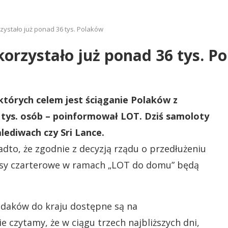
zystało już ponad 36 tys. Polaków
korzystało już ponad 36 tys. P
których celem jest ściąganie Polaków z
6 tys. osób – poinformował LOT. Dziś samoloty
lediwach czy Sri Lance.
o, że zgodnie z decyzją rządu o przedłużeniu
jsy czarterowe w ramach „LOT do domu” będą
rodaków do kraju dostępne są na
ie czytamy, że w ciągu trzech najbliższych dni,