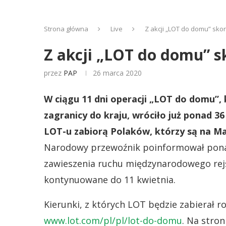
Strona główna
Live
Z akcji „LOT do domu” skor
Z akcji „LOT do domu” s
przez
PAP
26 marca 2020
W ciągu 11 dni operacji „LOT do domu”, 
zagranicy do kraju, wróciło już ponad 3
LOT-u zabiorą Polaków, którzy są na Ma
Narodowy przewoźnik poinformował ponadt
zawieszenia ruchu międzynarodowego re
kontynuowane do 11 kwietnia.
Kierunki, z których LOT będzie zabierał 
www.lot.com/pl/pl/lot-do-domu
. Na stron