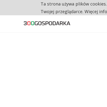
Ta strona używa plików cookies
TYLKO U NAS
RESTRYKCJE CHIN UDERZAJĄ W EUROPEJSKI
Twojej przeglądarce. Więcej inf