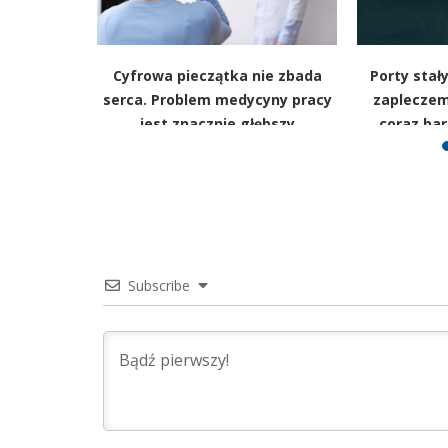
yczne w
Cyfrowa pieczątka nie zbada
Porty stał
acownicy
serca. Problem medycyny pracy
zapleczem
iązanie
jest znacznie głębszy
coraz bar
Subscribe