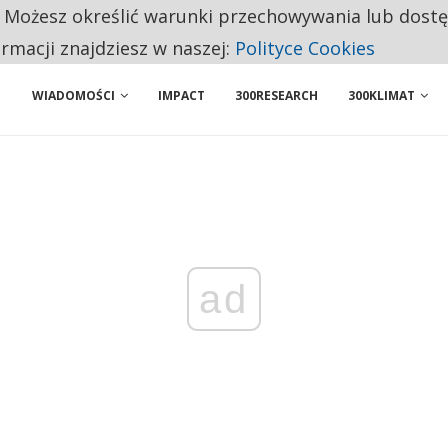
. Możesz określić warunki przechowywania lub dost
 PRZEMYSŁ. NA LIŚCIE SĄ DWA PODMIOTY Z POLSKI
ormacji znajdziesz w naszej:
Polityce Cookies
WIADOMOŚCI
IMPACT
300RESEARCH
300KLIMAT
ad