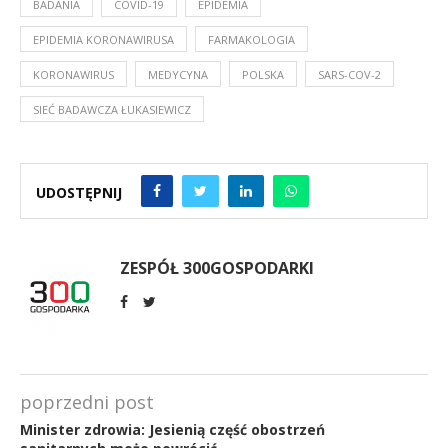
BADANIA
COVID-19
EPIDEMIA
EPIDEMIA KORONAWIRUSA
FARMAKOLOGIA
KORONAWIRUS
MEDYCYNA
POLSKA
SARS-COV-2
SIEĆ BADAWCZA ŁUKASIEWICZ
UDOSTĘPNIJ
ZESPÓŁ 300GOSPODARKI
poprzedni post
Minister zdrowia: Jesienią część obostrzeń