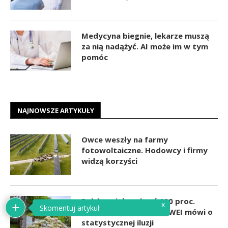
Medycyna biegnie, lekarze muszą
za nią nadążyć. AI może im w tym
pomóc
NAJNOWSZE ARTYKUŁY
Owce weszły na farmy
fotowoltaiczne. Hodowcy i firmy
widzą korzyści
Polska miała zebrać 100 proc.
plastikowych butelek. WEI mówi o
statystycznej iluzji