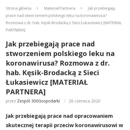
Strona główna
Materiał Partnera
Jak przebiegają
prace nad stworzeniem polskiego leku na koronawirusa?
Rozmowa z dr. hab. Kęsik-Brodacką z Sieci Łukasiewicz [MATERIAŁ
PARTNERA]
Jak przebiegają prace nad
stworzeniem polskiego leku na
koronawirusa? Rozmowa z dr.
hab. Kęsik-Brodacką z Sieci
Łukasiewicz [MATERIAŁ
PARTNERA]
przez
Zespół 300Gospodarki
26 czerwca 2020
Jak przebiegają prace nad opracowaniem
skutecznej terapii przeciw koronawirusowi w