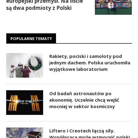
europejski przemysł. Na liście
są dwa podmioty z Polski
POPULARNE TEMATY
Rakiety, pociski i samoloty pod
jednym dachem. Polska uruchomiła
wyjątkowe laboratorium
Od badań astronautów po
ekonomię. Uczelnie chcą wejść
mocniej w sektor kosmiczny
Liftero i Creotech łączą siły.
Współpraca może wzmocnić polski