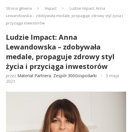
Strona główna
Impact
Ludzie Impact: Anna
Lewandowska – zdobywała medale, propaguje zdrowy styl życia i
przyciąga inwestorów
Ludzie Impact: Anna
Lewandowska – zdobywała
medale, propaguje zdrowy styl
życia i przyciąga inwestorów
przez
Materiał Partnera
,
Zespół 300Gospodarki
5 maja
2021