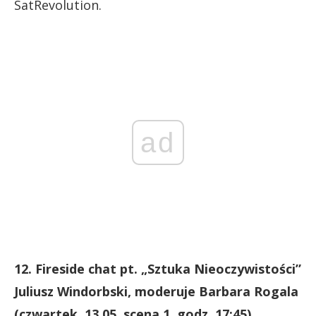
SatRevolution.
ad
12. Fireside chat pt. „Sztuka Nieoczywistości”
Juliusz Windorbski, moderuje Barbara Rogala
(czwartek, 13.05, scena 1, godz. 17:45).