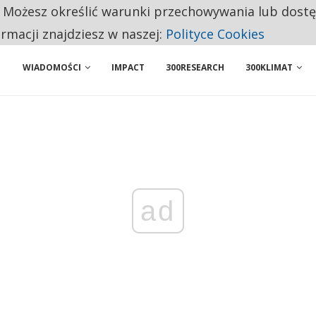
. Możesz określić warunki przechowywania lub dost
ENIA. WIELU KANDYDATÓW NIE ROZPOCZYNA PRACY
ormacji znajdziesz w naszej:
Polityce Cookies
WIADOMOŚCI
IMPACT
300RESEARCH
300KLIMAT
ad