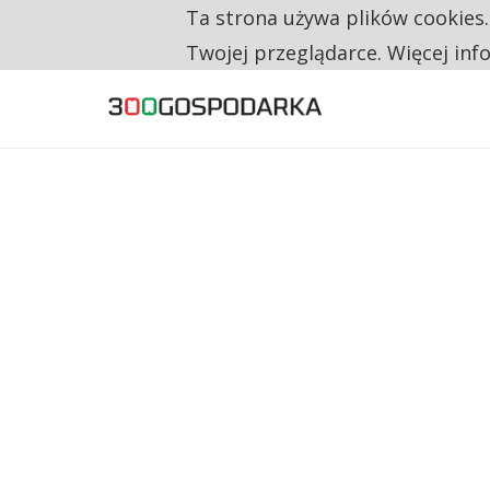
Ta strona używa plików cookies
TYLKO U NAS
NA JEDEN WAKAT PRZYPADAJĄ 62 ZGŁOSZ
Twojej przeglądarce. Więcej inf