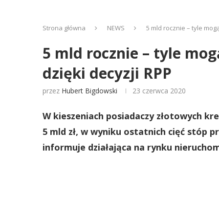
Strona główna
NEWS
5 mld rocznie – tyle mo
5 mld rocznie – tyle mo
dzięki decyzji RPP
przez
Hubert Bigdowski
23 czerwca 2020
W kieszeniach posiadaczy złotowych k
5 mld zł, w wyniku ostatnich cięć stóp p
informuje działająca na rynku nierucho