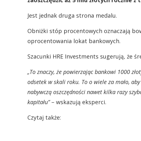
zaoszczędzić aż 5 mld złotych rocznie z
Jest jednak druga strona medalu.
Obniżki stóp procentowych oznaczają bo
oprocentowania lokat bankowych.
Szacunki HRE Investments sugerują, że śr
„To znaczy, że powierzając bankowi 1000 złot
odsetek w skali roku. To o wiele za mało, a
nabywczą oszczędności nawet kilka razy szyb
kapitału”
– wskazują eksperci.
Czytaj także: