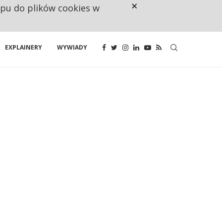
×
ępu do plików cookies w
160 ZNAKÓW TO ZA MAŁO. FUND
EXPLAINERY
WYWIADY