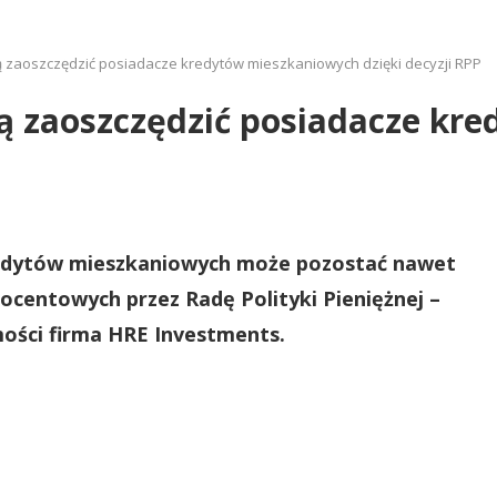
gą zaoszczędzić posiadacze kredytów mieszkaniowych dzięki decyzji RPP
gą zaoszczędzić posiadacze k
redytów mieszkaniowych może pozostać nawet
rocentowych przez Radę Polityki Pieniężnej –
mości firma HRE Investments.