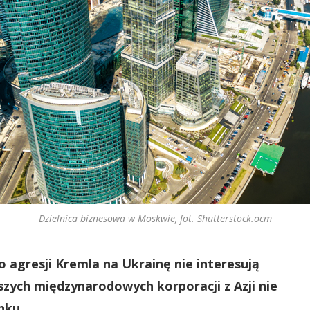
Dzielnica biznesowa w Moskwie, fot. Shutterstock.ocm
o agresji Kremla na Ukrainę nie interesują
szych międzynarodowych korporacji z Azji nie
nku.