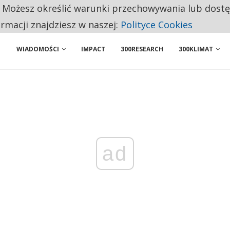
. Możesz określić warunki przechowywania lub dost
NIORZY PRZEZNACZAJĄ NA PODSTAWOWE ZAKUPY
ormacji znajdziesz w naszej:
Polityce Cookies
WIADOMOŚCI
IMPACT
300RESEARCH
300KLIMAT
ad