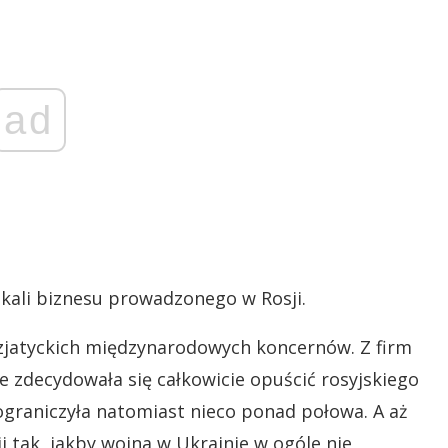
ad
skali biznesu prowadzonego w Rosji.
 azjatyckich międzynarodowych koncernów. Z firm
e zdecydowała się całkowicie opuścić rosyjskiego
graniczyła natomiast nieco ponad połowa. A aż
i tak, jakby wojna w Ukrainie w ogóle nie