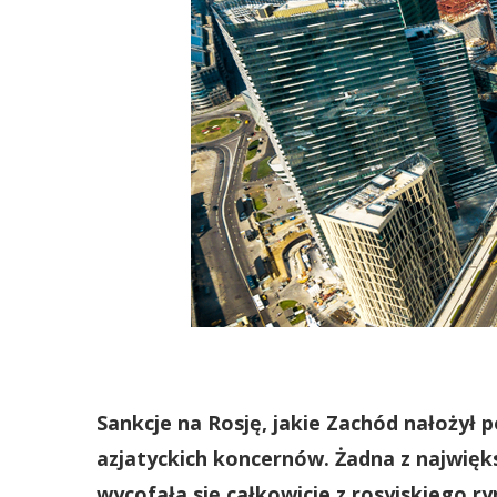
Sankcje na Rosję, jakie Zachód nałożył p
azjatyckich koncernów.
Żadna z najwięk
wycofała się całkowicie z rosyjskiego ry