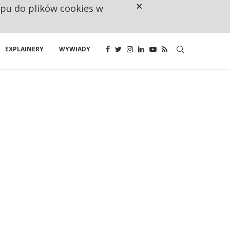
×
ępu do plików cookies w
NA JEDEN WAKAT PRZYPADAJĄ 
EXPLAINERY
WYWIADY