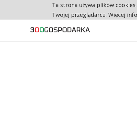
Ta strona używa plików cookies
TYLKO U NAS
CO TRZECIĄ ZŁOTÓWKĘ Z EMERYTURY SE
Twojej przeglądarce. Więcej inf