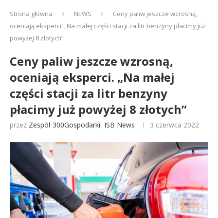
Strona główna
NEWS
Ceny paliw jeszcze wzrosną,
oceniają eksperci. „Na małej części stacji za litr benzyny płacimy już
powyżej 8 złotych”
Ceny paliw jeszcze wzrosną,
oceniają eksperci. „Na małej
części stacji za litr benzyny
płacimy już powyżej 8 złotych”
przez
Zespół 300Gospodarki
,
ISB News
3 czerwca 2022