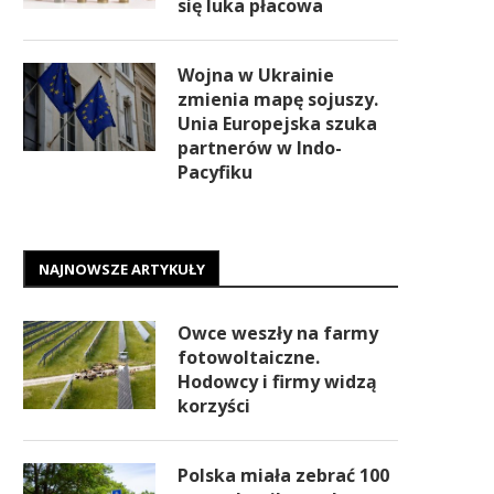
się luka płacowa
Wojna w Ukrainie
zmienia mapę sojuszy.
Unia Europejska szuka
partnerów w Indo-
Pacyfiku
NAJNOWSZE ARTYKUŁY
Owce weszły na farmy
fotowoltaiczne.
Hodowcy i firmy widzą
korzyści
Polska miała zebrać 100