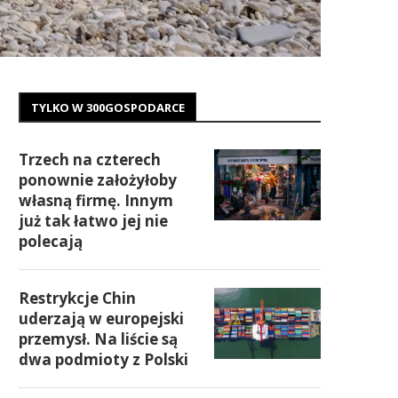
TYLKO W 300GOSPODARCE
Trzech na czterech
ponownie założyłoby
własną firmę. Innym
już tak łatwo jej nie
polecają
Restrykcje Chin
uderzają w europejski
przemysł. Na liście są
dwa podmioty z Polski