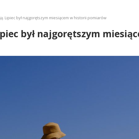
ą. Lipiec był najgorętszym miesiącem w historii pomiarów
ipiec był najgorętszym miesią