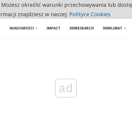
. Możesz określić warunki przechowywania lub dost
NIORZY PRZEZNACZAJĄ NA PODSTAWOWE ZAKUPY
ormacji znajdziesz w naszej:
Polityce Cookies
WIADOMOŚCI
IMPACT
300RESEARCH
300KLIMAT
ad