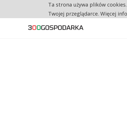
Ta strona używa plików cookies
TYLKO U NAS
CO TRZECIĄ ZŁOTÓWKĘ Z EMERYTURY SE
Twojej przeglądarce. Więcej inf