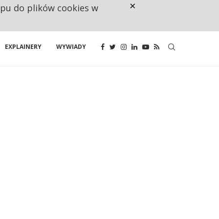
×
ępu do plików cookies w
NA JEDEN WAKAT PRZYPADAJĄ 
EXPLAINERY
WYWIADY