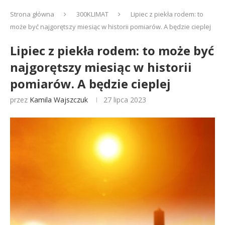
Strona główna
300KLIMAT
Lipiec z piekła rodem: to
może być najgorętszy miesiąc w historii pomiarów. A będzie cieplej
Lipiec z piekła rodem: to może być
najgorętszy miesiąc w historii
pomiarów. A będzie cieplej
przez
Kamila Wajszczuk
27 lipca 2023