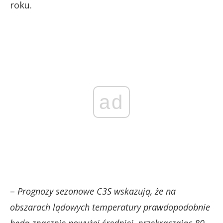
roku.
ad
–
Prognozy sezonowe C3S wskazują, że na
obszarach lądowych temperatury prawdopodobnie
będą znacznie powyżej średniej, przekraczając 80.