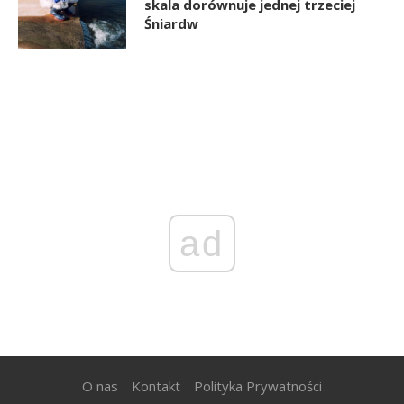
skala dorównuje jednej trzeciej
Śniardw
ad
O nas
Kontakt
Polityka Prywatności