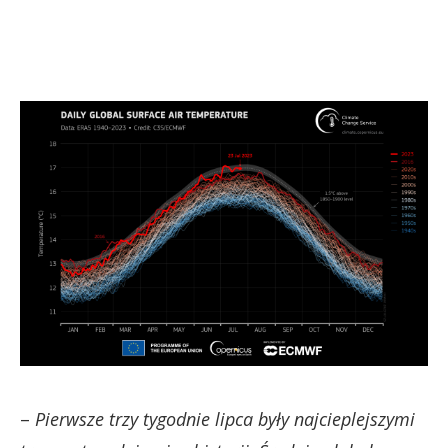
–
Pierwsze trzy tygodnie lipca były najcieplejszymi