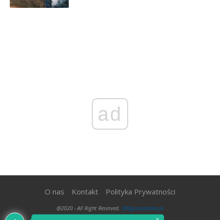
ad
O nas
Kontakt
Polityka Prywatności
@2020 - All Right Reserved.
300gospodarka.pl
x