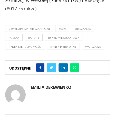
zł/mkw.), w Wesołej (7568 zł/mkw.) i Białołęce
(8017 zł/mkw.).
DEWELOPERZY MIESZKANIOWI
MAIN
MIESZKANIA
POLSKA
RAPORT
RYNEK MIESZKANIOWY
RYNEK NIERUCHOMOŚCI
RYNEK PIERWOTNY
WARSZAWA
UDOSTĘPNIJ
EMILIA DEREWIENKO