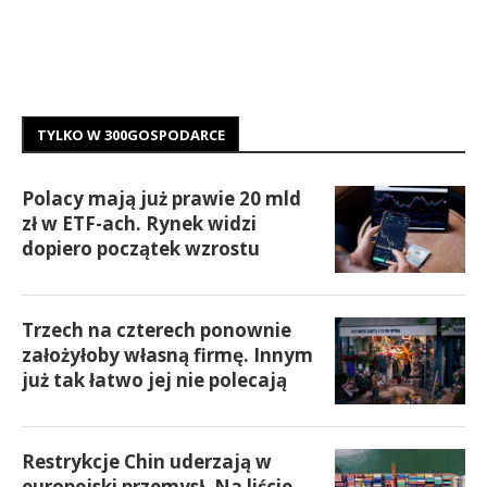
TYLKO W 300GOSPODARCE
Polacy mają już prawie 20 mld
zł w ETF-ach. Rynek widzi
dopiero początek wzrostu
Trzech na czterech ponownie
założyłoby własną firmę. Innym
już tak łatwo jej nie polecają
Restrykcje Chin uderzają w
europejski przemysł. Na liście