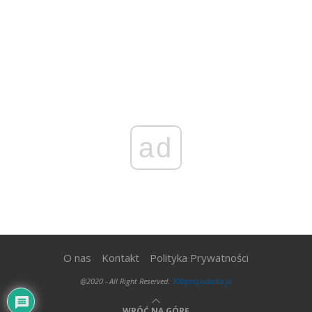
ad
O nas
Kontakt
Polityka Prywatności
@2020 - All Right Reserved.
300gospodarka.pl
WRÓĆ NA GÓRĘ