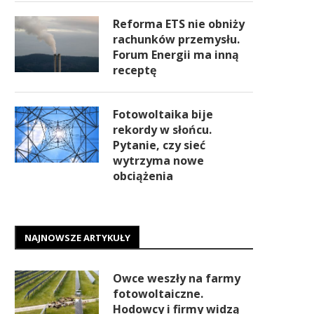
Reforma ETS nie obniży
rachunków przemysłu.
Forum Energii ma inną
receptę
Fotowoltaika bije
rekordy w słońcu.
Pytanie, czy sieć
wytrzyma nowe
obciążenia
NAJNOWSZE ARTYKUŁY
Owce weszły na farmy
fotowoltaiczne.
Hodowcy i firmy widzą