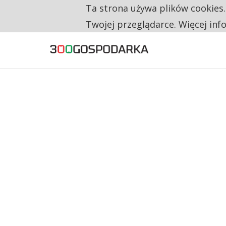
Ta strona używa plików cookies
TYLKO U NAS
RESTRYKCJE CHIN UDERZAJĄ W EUROPEJSKI
Twojej przeglądarce. Więcej inf