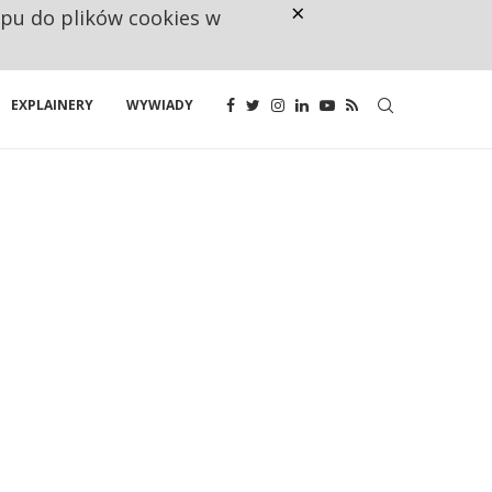
×
ępu do plików cookies w
CO TRZECIĄ ZŁOTÓWKĘ Z EMER
EXPLAINERY
WYWIADY