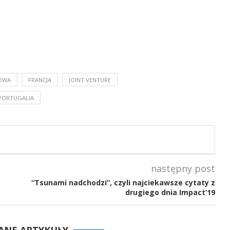
ROWA
FRANCJA
JOINT VENTURE
PORTUGALIA
następny post
“Tsunami nadchodzi”, czyli najciekawsze cytaty z
drugiego dnia Impact’19