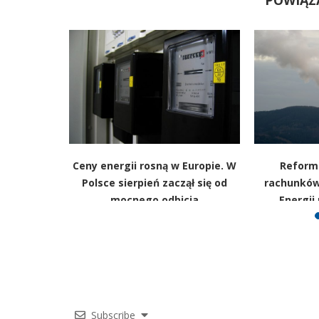
POWIĄZ
la? Polska
Ceny energii rosną w Europie. W
Reforma
chodzi
Polsce sierpień zaczął się od
rachunków
od dekad
mocnego odbicia
Energii
Subscribe