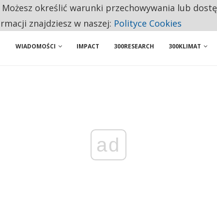
. Możesz określić warunki przechowywania lub dost
 PRZEMYSŁ. NA LIŚCIE SĄ DWA PODMIOTY Z POLSKI
ormacji znajdziesz w naszej:
Polityce Cookies
WIADOMOŚCI
IMPACT
300RESEARCH
300KLIMAT
ad