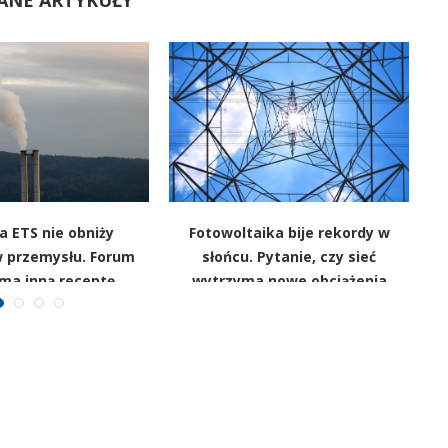
ANE ARTYKUŁY
 ETS nie obniży
Fotowoltaika bije rekordy w
Fi
 przemysłu. Forum
słońcu. Pytanie, czy sieć
Wi
 ma inną receptę
wytrzyma nowe obciążenia