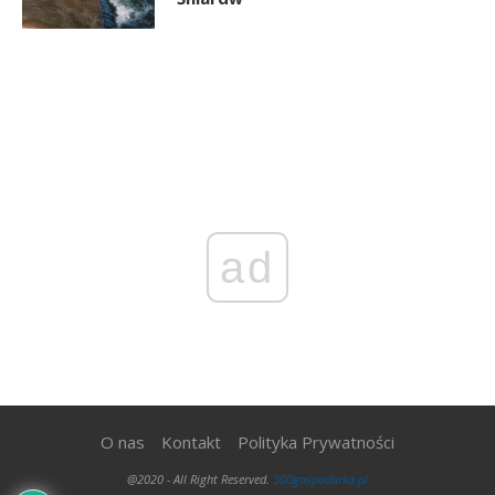
ad
O nas
Kontakt
Polityka Prywatności
@2020 - All Right Reserved.
300gospodarka.pl