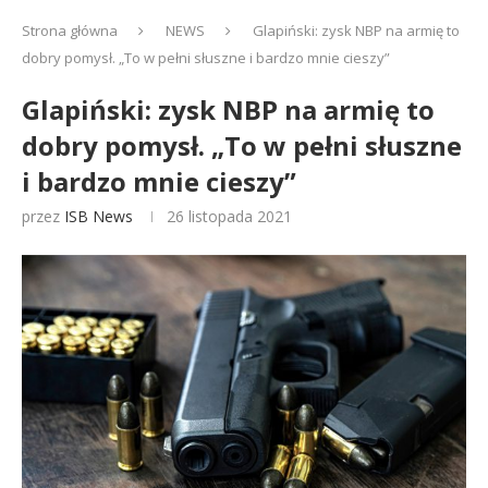
Strona główna
NEWS
Glapiński: zysk NBP na armię to
dobry pomysł. „To w pełni słuszne i bardzo mnie cieszy”
Glapiński: zysk NBP na armię to
dobry pomysł. „To w pełni słuszne
i bardzo mnie cieszy”
przez
ISB News
26 listopada 2021