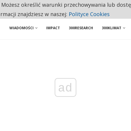
. Możesz określić warunki przechowywania lub dost
 PRZEMYSŁ. NA LIŚCIE SĄ DWA PODMIOTY Z POLSKI
ormacji znajdziesz w naszej:
Polityce Cookies
WIADOMOŚCI
IMPACT
300RESEARCH
300KLIMAT
ad