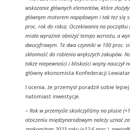
wskazanie głównych elementów, które złożyły 
głównym motorem napędowym i tak też się sta
proc. rok do roku). Oczekiwania na początku m
miała wyraźnie obniżyć tempo wzrostu, a wy
dwucyfrowym. Te dwa czynniki w 100 proc. się
skłonność do robienia większych zakupów. Na
także niepewności i bliskości wojny nauczył
główny ekonomista Konfederacji Lewiatan
I ocenia, że przemysł poradził sobie lepie
natomiast inwestycje.
–
Rok w przemyśle skończyliśmy na plusie (+1,
otoczeniu międzynarodowym należy uznać za w
znakomitym 2023 roku (+12,6 proc.), zawiodły 