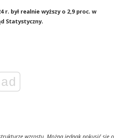
. był realnie wyższy o 2,9 proc. w
ąd Statystyczny.
ad
strukturze wzrostu. Można jednak pokusić się o