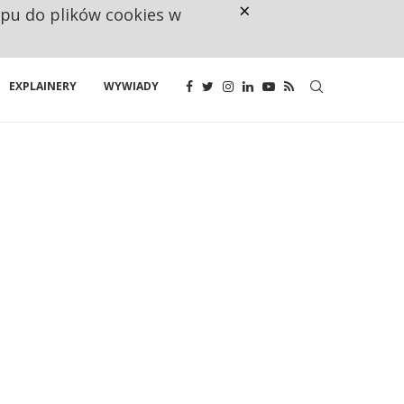
×
ępu do plików cookies w
CO TRZECIĄ ZŁOTÓWKĘ Z EMER
EXPLAINERY
WYWIADY