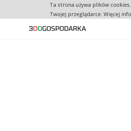
Ta strona używa plików cookies
TYLKO U NAS
RESTRYKCJE CHIN UDERZAJĄ W EUROPEJSKI
Twojej przeglądarce. Więcej inf