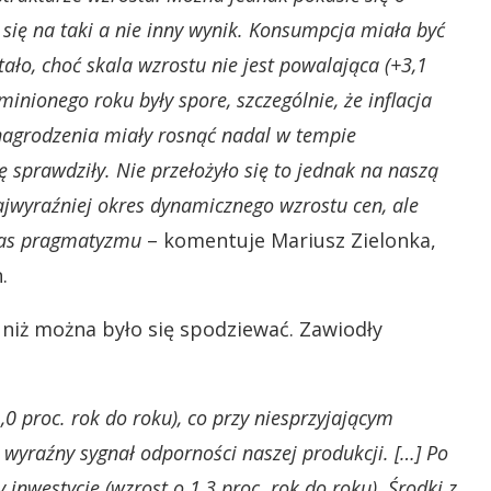
się na taki a nie inny wynik. Konsumpcja miała być
ło, choć skala wzrostu nie jest powalająca (+3,1
inionego roku były spore, szczególnie, że inflacja
nagrodzenia miały rosnąć nadal w tempie
 sprawdziły. Nie przełożyło się to jednak na naszą
jwyraźniej okres dynamicznego wzrostu cen, ale
 nas pragmatyzmu
– komentuje Mariusz Zielonka,
.
j niż można było się spodziewać. Zawiodły
0 proc. rok do roku), co przy niesprzyjającym
yraźny sygnał odporności naszej produkcji. […] Po
inwestycje (wzrost o 1,3 proc. rok do roku). Środki z