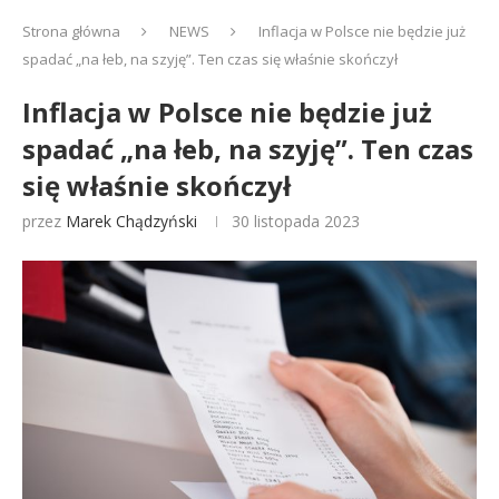
Strona główna
NEWS
Inflacja w Polsce nie będzie już
spadać „na łeb, na szyję”. Ten czas się właśnie skończył
Inflacja w Polsce nie będzie już
spadać „na łeb, na szyję”. Ten czas
się właśnie skończył
przez
Marek Chądzyński
30 listopada 2023