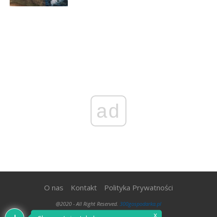
ad
O nas
Kontakt
Polityka Prywatności
@2020 - All Right Reserved.
300gospodarka.pl
x