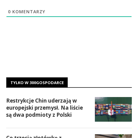
0
KOMENTARZY
TYLKO W 300GOSPODARCE
Restrykcje Chin uderzają w
europejski przemysł. Na liście
są dwa podmioty z Polski
Co trzecią złotówkę z