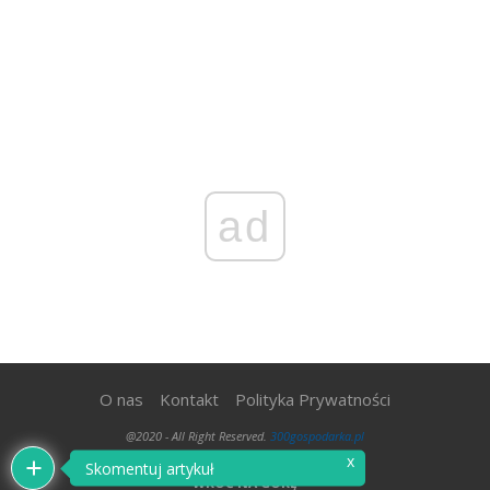
ad
O nas
Kontakt
Polityka Prywatności
@2020 - All Right Reserved.
300gospodarka.pl
x
Skomentuj artykuł
WRÓĆ NA GÓRĘ