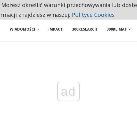
. Możesz określić warunki przechowywania lub dost
 PRZEMYSŁ. NA LIŚCIE SĄ DWA PODMIOTY Z POLSKI
ormacji znajdziesz w naszej:
Polityce Cookies
WIADOMOŚCI
IMPACT
300RESEARCH
300KLIMAT
ad