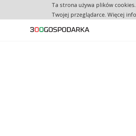
Ta strona używa plików cookies
TYLKO U NAS
RESTRYKCJE CHIN UDERZAJĄ W EUROPEJSKI
Twojej przeglądarce. Więcej inf