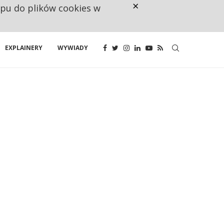
×
ępu do plików cookies w
CO TRZECIĄ ZŁOTÓWKĘ Z EMER
EXPLAINERY
WYWIADY