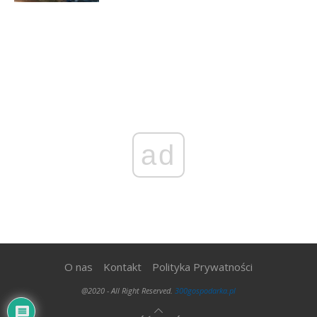
ad
O nas
Kontakt
Polityka Prywatności
@2020 - All Right Reserved.
300gospodarka.pl