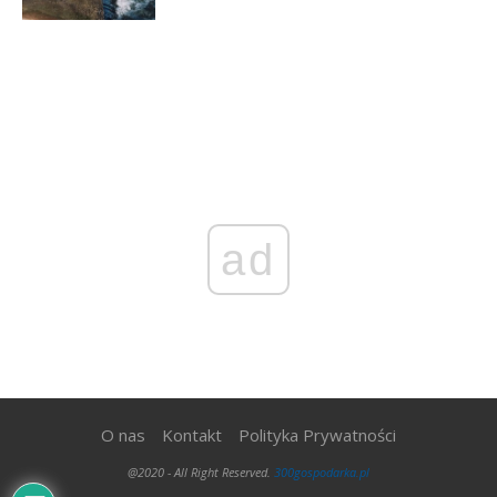
ad
O nas
Kontakt
Polityka Prywatności
@2020 - All Right Reserved.
300gospodarka.pl