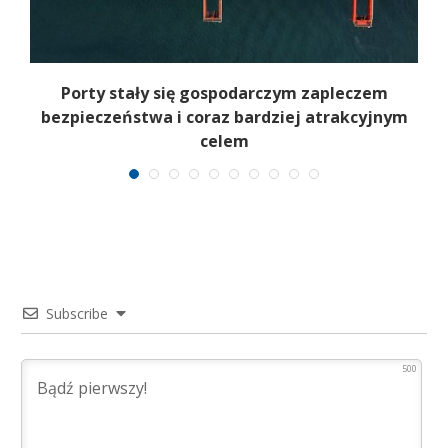
a
Porty stały się gospodarczym zapleczem
I
bezpieczeństwa i coraz bardziej atrakcyjnym
celem
Subscribe
500