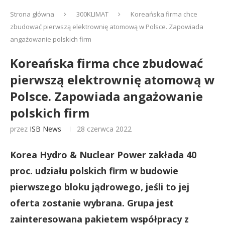
Strona główna
300KLIMAT
Koreańska firma chce
zbudować pierwszą elektrownię atomową w Polsce. Zapowiada
angażowanie polskich firm
Koreańska firma chce zbudować
pierwszą elektrownię atomową w
Polsce. Zapowiada angażowanie
polskich firm
przez
ISB News
28 czerwca 2022
Korea Hydro & Nuclear Power zakłada 40
proc. udziału polskich firm w budowie
pierwszego bloku jądrowego, jeśli to jej
oferta zostanie wybrana. Grupa jest
zainteresowana pakietem współpracy z