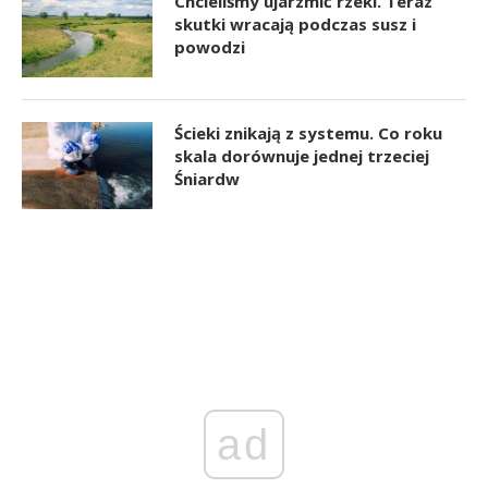
Chcieliśmy ujarzmić rzeki. Teraz
skutki wracają podczas susz i
powodzi
Ścieki znikają z systemu. Co roku
skala dorównuje jednej trzeciej
Śniardw
ad