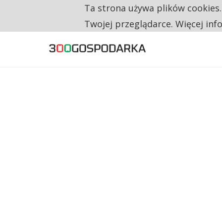
Ta strona używa plików cookies
TYLKO U NAS
CO TRZECIĄ ZŁOTÓWKĘ Z EMERYTURY SE
Twojej przeglądarce. Więcej inf