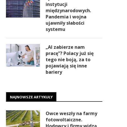
instytucji
międzynarodowych.
Pandemia i wojna
ujawniły słabości
systemu
„AI zabierze nam
pracę”? Polacy już się
tego nie boją, za to
pojawiają się inne
bariery
NAJNOWSZE ARTYKUŁY
Owce weszły na farmy
fotowoltaiczne.
Hodowcy i firmy widzą