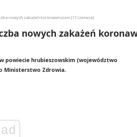
liczba nowych zakażeń koronawirusem [17 czerwca]
liczba nowych zakażeń koronaw
 w powiecie hrubieszowskim (województwo
ło Ministerstwo Zdrowia.
ad