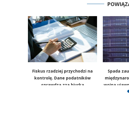
POWIĄZ
kko w górę.
Fiskus rzadziej przychodzi na
Spada zauf
GUS
kontrolę. Dane podatników
międzynaro
sprawdza zza biurka
wojna ujawn