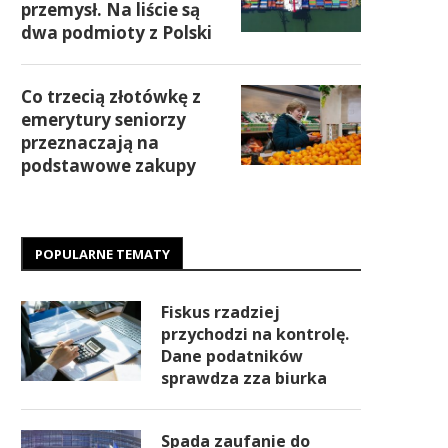
przemysł. Na liście są
dwa podmioty z Polski
Co trzecią złotówkę z
emerytury seniorzy
przeznaczają na
podstawowe zakupy
POPULARNE TEMATY
Fiskus rzadziej
przychodzi na kontrolę.
Dane podatników
sprawdza zza biurka
Spada zaufanie do