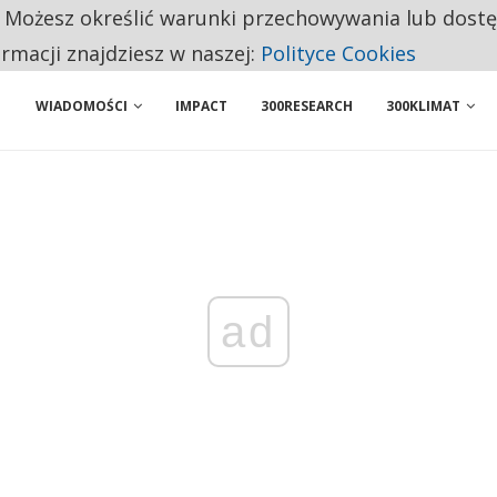
. Możesz określić warunki przechowywania lub dost
NIORZY PRZEZNACZAJĄ NA PODSTAWOWE ZAKUPY
ormacji znajdziesz w naszej:
Polityce Cookies
WIADOMOŚCI
IMPACT
300RESEARCH
300KLIMAT
ad