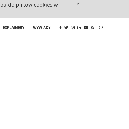
×
ępu do plików cookies w
NA JEDEN WAKAT PRZYPADAJĄ 
EXPLAINERY
WYWIADY