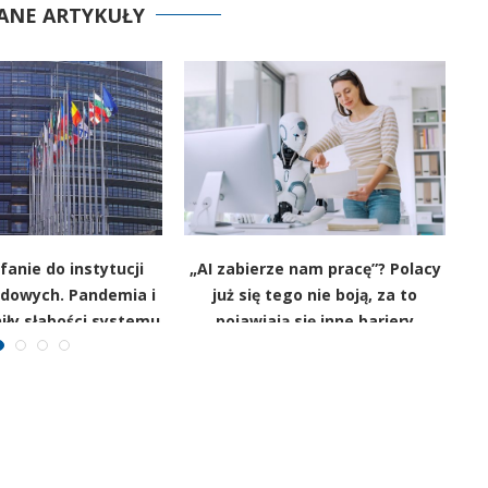
ANE ARTYKUŁY
anie do instytucji
„AI zabierze nam pracę”? Polacy
D
dowych. Pandemia i
już się tego nie boją, za to
iły słabości systemu
pojawiają się inne bariery
Z