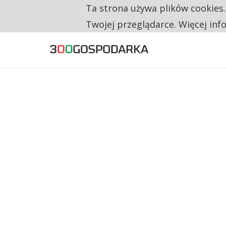
Ta strona używa plików cookies
TYLKO U NAS
NA JEDEN WAKAT PRZYPADAJĄ 62 ZGŁOSZ
Twojej przeglądarce. Więcej inf