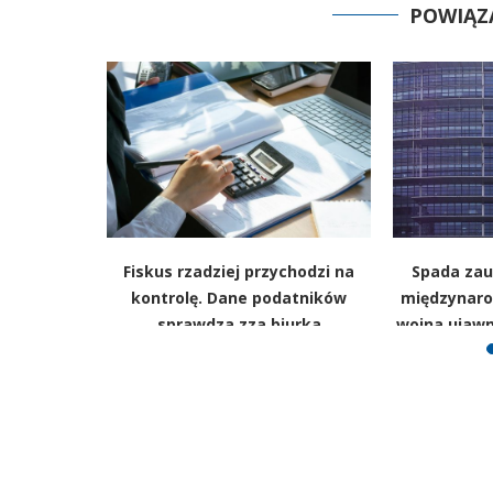
POWIĄZ
kko w górę.
Fiskus rzadziej przychodzi na
Spada zauf
GUS
kontrolę. Dane podatników
międzynaro
sprawdza zza biurka
wojna ujawn