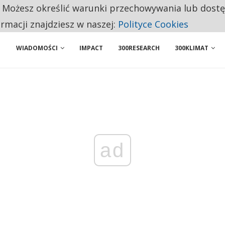
. Możesz określić warunki przechowywania lub dost
ENIA. WIELU KANDYDATÓW NIE ROZPOCZYNA PRACY
ormacji znajdziesz w naszej:
Polityce Cookies
WIADOMOŚCI
IMPACT
300RESEARCH
300KLIMAT
ad