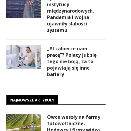
instytucji
międzynarodowych.
Pandemia i wojna
ujawniły słabości
systemu
„AI zabierze nam
pracę”? Polacy już się
tego nie boją, za to
pojawiają się inne
bariery
NAJNOWSZE ARTYKUŁY
Owce weszły na farmy
fotowoltaiczne.
Hodowcy i firmy widzą