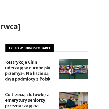
erwca]
TYLKO W 300GOSPODARCE
Restrykcje Chin
uderzają w europejski
przemysł. Na liście są
dwa podmioty z Polski
Co trzecią złotówkę z
emerytury seniorzy
przeznaczają na