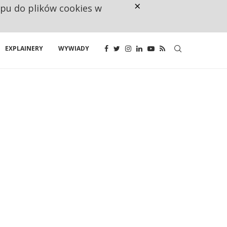
×
ępu do plików cookies w
160 ZNAKÓW TO ZA MAŁO. FUND
EXPLAINERY
WYWIADY