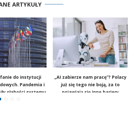
ANE ARTYKUŁY
anie do instytucji
„AI zabierze nam pracę”? Polacy
D
dowych. Pandemia i
już się tego nie boją, za to
iły słabości systemu
pojawiają się inne bariery
Z