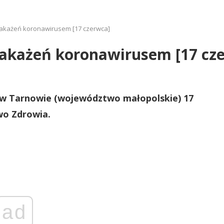
zakażeń koronawirusem [17 czerwca]
zakażeń koronawirusem [17 cz
w Tarnowie (województwo małopolskie) 17
wo Zdrowia.
ad