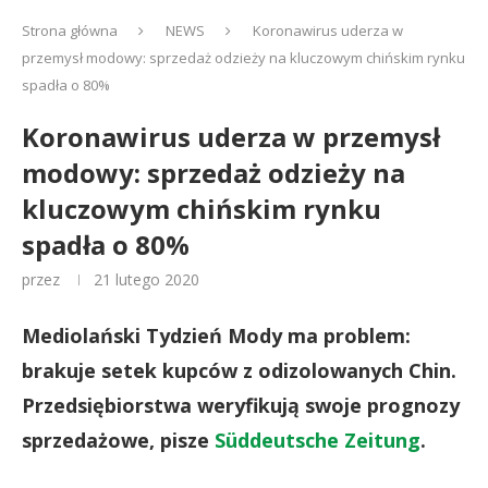
Strona główna
NEWS
Koronawirus uderza w
przemysł modowy: sprzedaż odzieży na kluczowym chińskim rynku
spadła o 80%
Koronawirus uderza w przemysł
modowy: sprzedaż odzieży na
kluczowym chińskim rynku
spadła o 80%
przez
21 lutego 2020
Mediolański Tydzień Mody ma problem:
brakuje setek kupców z odizolowanych Chin.
Przedsiębiorstwa weryfikują swoje prognozy
sprzedażowe, pisze
Süddeutsche Zeitung
.