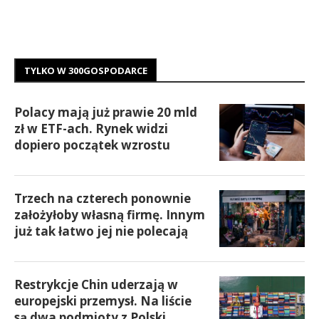
TYLKO W 300GOSPODARCE
Polacy mają już prawie 20 mld
zł w ETF-ach. Rynek widzi
dopiero początek wzrostu
Trzech na czterech ponownie
założyłoby własną firmę. Innym
już tak łatwo jej nie polecają
Restrykcje Chin uderzają w
europejski przemysł. Na liście
są dwa podmioty z Polski