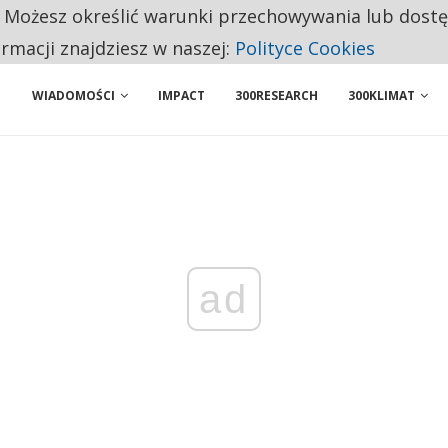
. Możesz określić warunki przechowywania lub dost
 PRZEMYSŁ. NA LIŚCIE SĄ DWA PODMIOTY Z POLSKI
ormacji znajdziesz w naszej:
Polityce Cookies
WIADOMOŚCI
IMPACT
300RESEARCH
300KLIMAT
ad