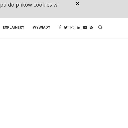
×
ępu do plików cookies w
CO TRZECIĄ ZŁOTÓWKĘ Z EMER
EXPLAINERY
WYWIADY