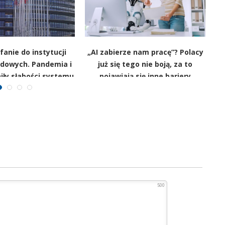
anie do instytucji
„AI zabierze nam pracę”? Polacy
D
dowych. Pandemia i
już się tego nie boją, za to
iły słabości systemu
pojawiają się inne bariery
Z
500