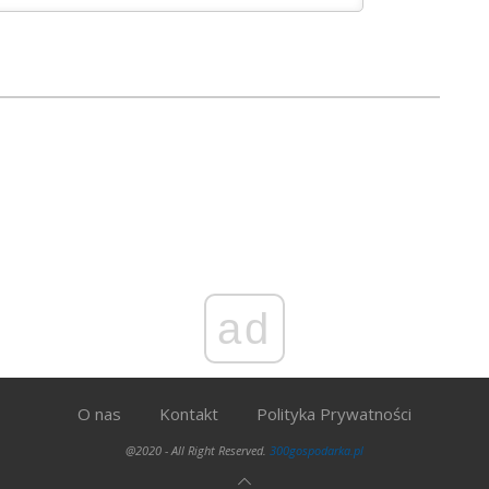
ad
O nas
Kontakt
Polityka Prywatności
@2020 - All Right Reserved.
300gospodarka.pl