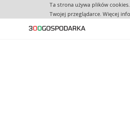
Ta strona używa plików cookies
TYLKO U NAS
RESTRYKCJE CHIN UDERZAJĄ W EUROPEJSKI
Twojej przeglądarce. Więcej inf