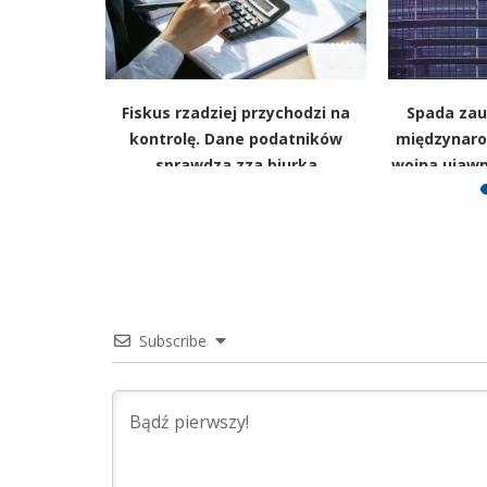
kko w górę.
Fiskus rzadziej przychodzi na
Spada zauf
GUS
kontrolę. Dane podatników
międzynaro
sprawdza zza biurka
wojna ujawn
Subscribe