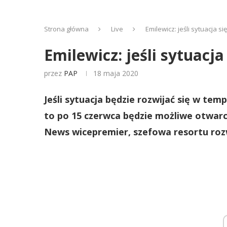
Strona główna
Live
Emilewicz: jeśli sytuacja 
Emilewicz: jeśli sytuacj
przez
PAP
18 maja 2020
Jeśli sytuacja będzie rozwijać się w temp
to po 15 czerwca będzie możliwe otwarci
News wicepremier, szefowa resortu roz