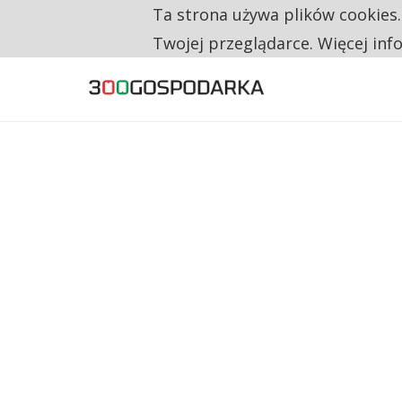
Ta strona używa plików cookies
TYLKO U NAS
CO TRZECIĄ ZŁOTÓWKĘ Z EMERYTURY SE
Twojej przeglądarce. Więcej inf