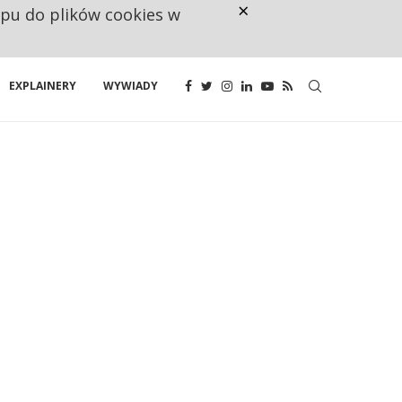
×
ępu do plików cookies w
NA JEDEN WAKAT PRZYPADAJĄ 
EXPLAINERY
WYWIADY