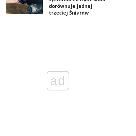
dorównuje jednej
trzeciej Śniardw
ad