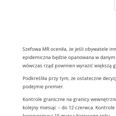
Szefowa MR oceniła, że jeśli obywatele i
epidemiczna będzie opanowana w danym k
wówczas rząd powinien wyrazić większą g
Podkreśliła przy tym, że ostateczne dec
podejmie premier.
Kontrole graniczne na granicy wewnętrzne
kolejny miesiąc – do 12 czerwca. Kontrol
koronawirusa 15 marca bieżącego roku.