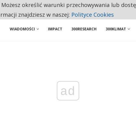
. Możesz określić warunki przechowywania lub dost
NIORZY PRZEZNACZAJĄ NA PODSTAWOWE ZAKUPY
ormacji znajdziesz w naszej:
Polityce Cookies
WIADOMOŚCI
IMPACT
300RESEARCH
300KLIMAT
ad