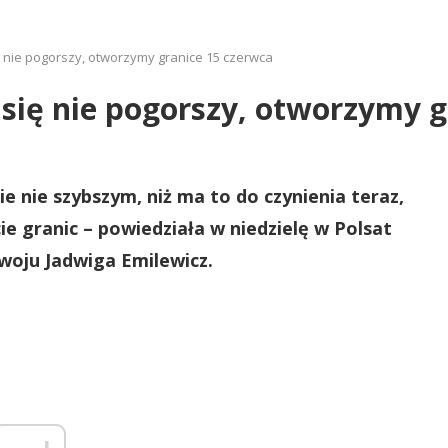
się nie pogorszy, otworzymy granice 15 czerwca
a się nie pogorszy, otworzymy 
ie nie szybszym, niż ma to do czynienia teraz,
e granic – powiedziała w niedzielę w Polsat
woju Jadwiga Emilewicz.