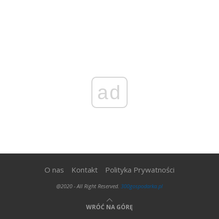
ad
O nas
Kontakt
Polityka Prywatności
@2020 - All Right Reserved.
300gospodarka.pl
WRÓĆ NA GÓRĘ