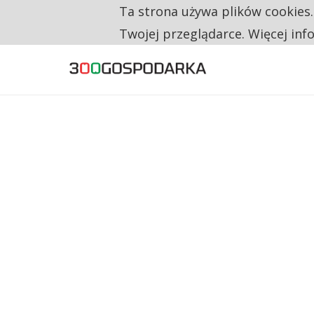
Ta strona używa plików cookies
TYLKO U NAS
NA JEDEN WAKAT PRZYPADAJĄ 62 ZGŁOSZ
Twojej przeglądarce. Więcej inf