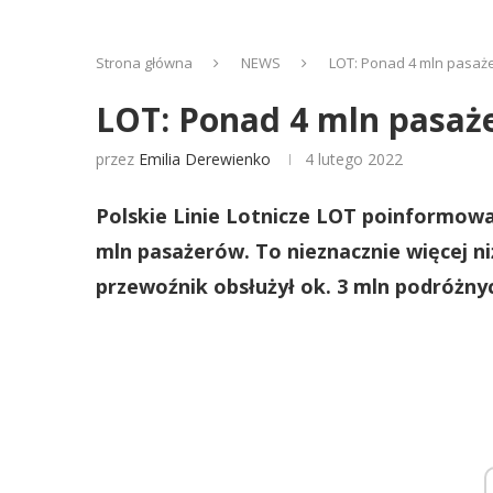
Strona główna
NEWS
LOT: Ponad 4 mln pasażer
LOT: Ponad 4 mln pasaże
przez
Emilia Derewienko
4 lutego 2022
Polskie Linie Lotnicze LOT poinformowa
mln pasażerów. To nieznacznie więcej n
przewoźnik obsłużył ok. 3 mln podróżny