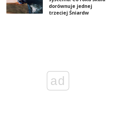
dorównuje jednej
trzeciej Śniardw
ad