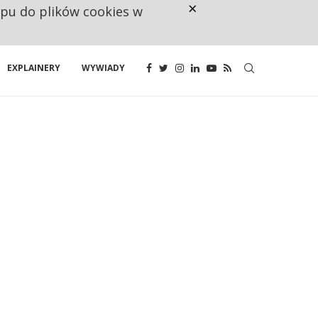
×
ępu do plików cookies w
160 ZNAKÓW TO ZA MAŁO. FUND
EXPLAINERY
WYWIADY