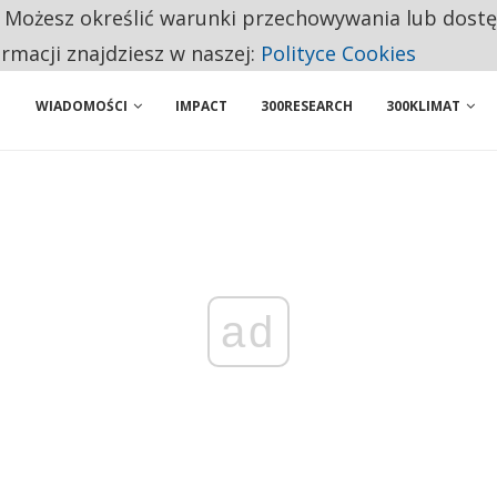
. Możesz określić warunki przechowywania lub dost
ENIA. WIELU KANDYDATÓW NIE ROZPOCZYNA PRACY
ormacji znajdziesz w naszej:
Polityce Cookies
WIADOMOŚCI
IMPACT
300RESEARCH
300KLIMAT
ad