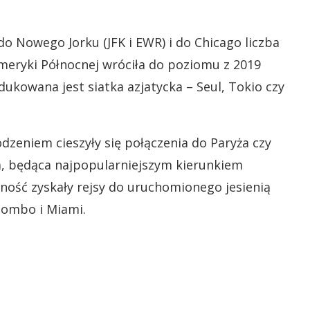
 do Nowego Jorku (JFK i EWR) i do Chicago liczba
eryki Północnej wróciła do poziomu z 2019
dukowana jest siatka azjatycka – Seul, Tokio czy
zeniem cieszyły się połączenia do Paryża czy
a, będąca najpopularniejszym kierunkiem
ość zyskały rejsy do uruchomionego jesienią
lombo i Miami.