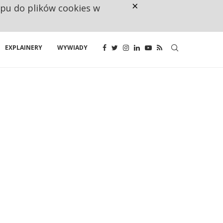
×
ępu do plików cookies w
NA JEDEN WAKAT PRZYPADAJĄ 
EXPLAINERY
WYWIADY