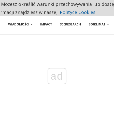
. Możesz określić warunki przechowywania lub dost
NIORZY PRZEZNACZAJĄ NA PODSTAWOWE ZAKUPY
ormacji znajdziesz w naszej:
Polityce Cookies
WIADOMOŚCI
IMPACT
300RESEARCH
300KLIMAT
ad