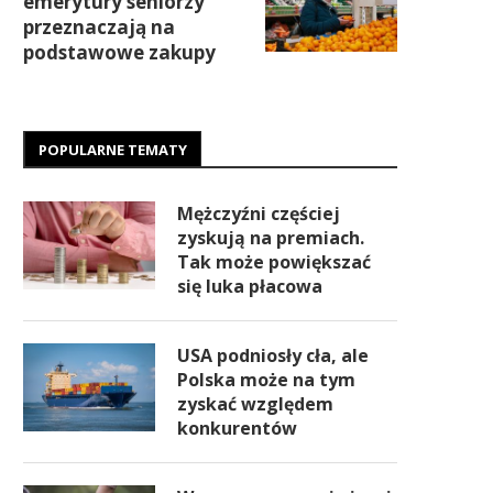
emerytury seniorzy
przeznaczają na
podstawowe zakupy
POPULARNE TEMATY
Mężczyźni częściej
zyskują na premiach.
Tak może powiększać
się luka płacowa
USA podniosły cła, ale
Polska może na tym
zyskać względem
konkurentów