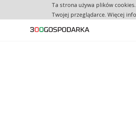
Ta strona używa plików cookies
TYLKO U NAS
CO TRZECIĄ ZŁOTÓWKĘ Z EMERYTURY SE
Twojej przeglądarce. Więcej inf