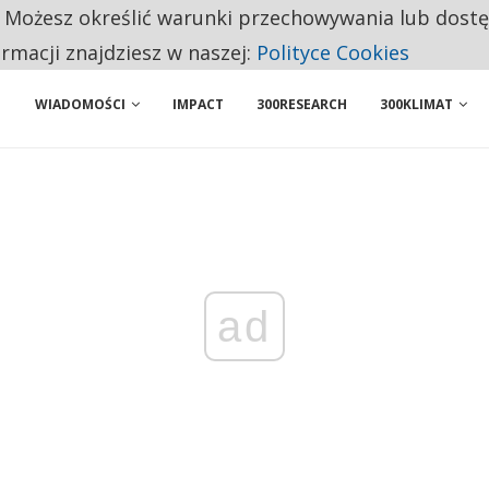
. Możesz określić warunki przechowywania lub dost
NIORZY PRZEZNACZAJĄ NA PODSTAWOWE ZAKUPY
ormacji znajdziesz w naszej:
Polityce Cookies
WIADOMOŚCI
IMPACT
300RESEARCH
300KLIMAT
ad