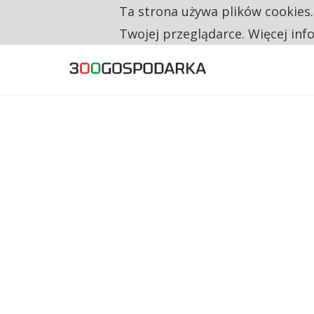
Ta strona używa plików cookies
TYLKO U NAS
CO TRZECIĄ ZŁOTÓWKĘ Z EMERYTURY SE
Twojej przeglądarce. Więcej inf