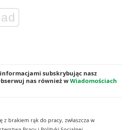
ad
 informacjami subskrybując nasz
Obserwuj nas również w
Wiadomościach
ię z brakiem rąk do pracy, zwłaszcza w
erstwa Pracy i Polityki Socjalnej