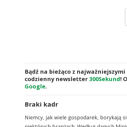
Bądź na bieżąco z najważniejszymi
codzienny newsletter
300Sekund
! 
Google
.
Braki kadr
Niemcy, jak wiele gospodarek, borykają s
niektórych branżach. Według danych Minist