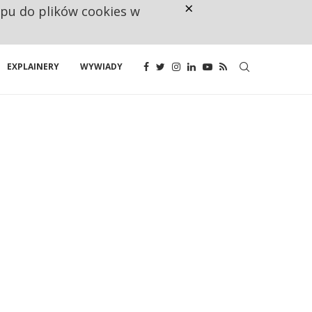
×
ępu do plików cookies w
NA JEDEN WAKAT PRZYPADAJĄ 
EXPLAINERY
WYWIADY